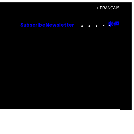
+ FRANÇAIS
Instagram
TikTok
YouTube
Google
Goog
Subscribe
Newsletter
Discove
Top
Posts