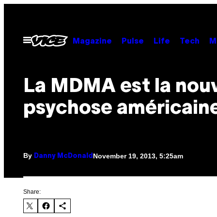
Skip
to
content
Open
Magazine
Pulse
Life
Tech
M
Menu
La MDMA est la nouv
psychose américain
By
November 19, 2013, 5:25am
Danny McDonald
Share: