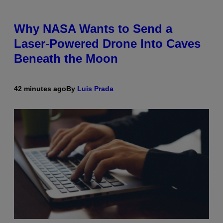
Why NASA Wants to Send a
Laser-Powered Drone Into Caves
Beneath the Moon
42 minutes ago
By
Luis Prada