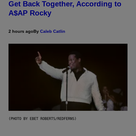
Get Back Together, According to
A$AP Rocky
2 hours ago
By
Caleb Catlin
(PHOTO BY EBET ROBERTS/REDFERNS)