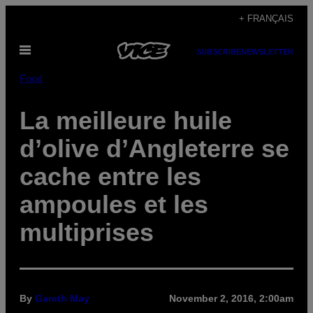
Skip
+ FRANÇAIS
to
Open
content
SUBSCRIBE
NEWSLETTER
Menu
Food
La meilleure huile
d’olive d’Angleterre se
cache entre les
ampoules et les
multiprises
By
Gareth May
November 2, 2016, 2:00am