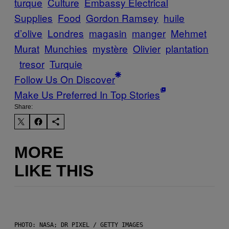
turque
Culture
Embassy Electrical
Supplies
Food
Gordon Ramsey
huile
d’olive
Londres
magasin
manger
Mehmet
Murat
Munchies
mystère
Olivier
plantation
tresor
Turquie
Follow Us On Discover
Make Us Preferred In Top Stories
Share:
MORE
LIKE THIS
PHOTO: NASA; DR PIXEL / GETTY IMAGES