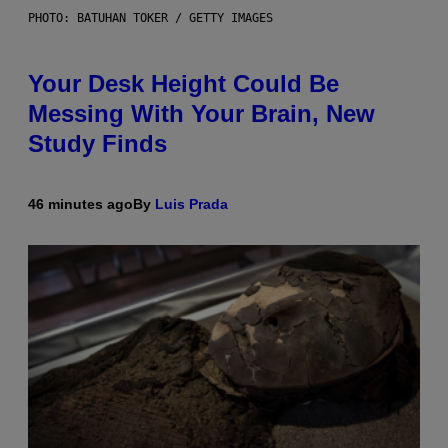
PHOTO: BATUHAN TOKER / GETTY IMAGES
Your Desk Height Could Be
Messing With Your Brain, New
Study Finds
46 minutes ago
By
Luis Prada