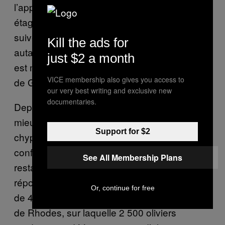
l’appellation est affichée fièrement sur une
étagère du magasin. Depuis, les années se
suivent et l’huile de l’électricien a toujours
Kill the ads for
autant la côte dans les médias. En 2012, elle
just $2 a month
est même apparue dans une émission télé
VICE membership also gives you access to
de Gordon Ramsay.
our very best writing and exclusive new
documentaries.
Depuis, les affaires marchent de mieux en
mieux. Il vend même d’autres spécialités
Support for $2
chypriotes (citrouille confite, paprika doux,
confiture de grenade) et fournit des
See All Membership Plans
restaurants londoniens
comme Oklava
. Pour
répondre à la demande, il a acheté une ferme
Or, continue for free
de 45 acres à Koycegiz en Turquie, en face
de Rhodes, sur laquelle 2 500 oliviers