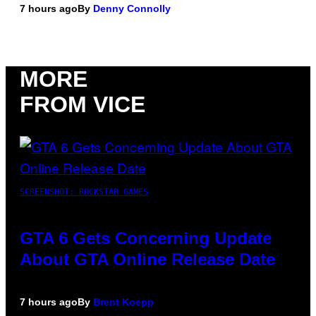
7 hours ago
By
Denny Connolly
MORE
FROM VICE
SCREENSHOT: ROCKSTAR GAMES
GTA 6 Gets Concerning Update
About GTA Online Release Date
7 hours ago
By
Brent Koepp