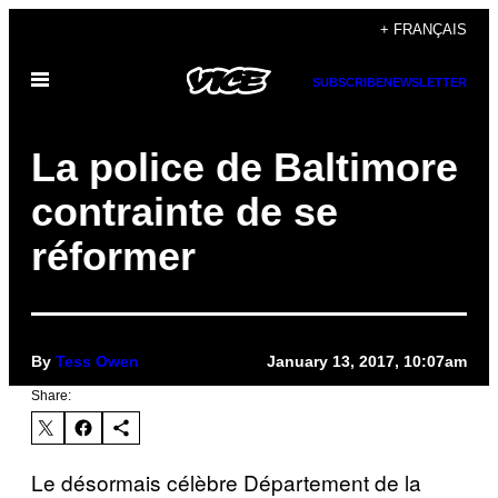
Skip
+ FRANÇAIS
to
Open
content
SUBSCRIBE
NEWSLETTER
Menu
La police de Baltimore
contrainte de se
réformer
By
Tess Owen
January 13, 2017, 10:07am
Share:
Le désormais célèbre Département de la