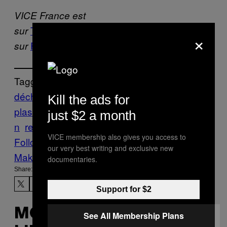
VICE France est
Twitter
Instagram
Facebook
sur
,
,
et
×
Flipboard
sur
.
Tagged:
déchets
Kill the ads for
plastiques
environnement
plastique
pollutio
just $2 a month
n
recyclage
VICE membership also gives you access to
Follow Us On Discover
our very best writing and exclusive new
Make Us Preferred In Top Stories
documentaries.
Share:
Support for $2
MORE
See All Membership Plans