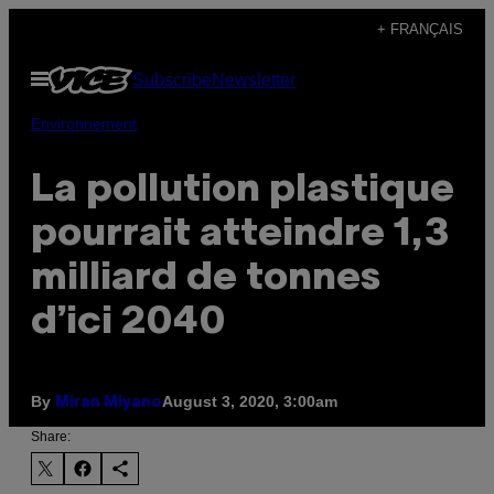
Skip
+ FRANÇAIS
to
Open
Subscribe
Newsletter
content
Menu
Environnement
La pollution plastique
pourrait atteindre 1,3
milliard de tonnes
d’ici 2040
By
August 3, 2020, 3:00am
Miran Miyano
Share: