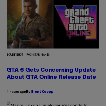
SCREENSHOT: ROCKSTAR GAMES
GTA 6 Gets Concerning Update
About GTA Online Release Date
By
4 hours ago
Brent Koepp