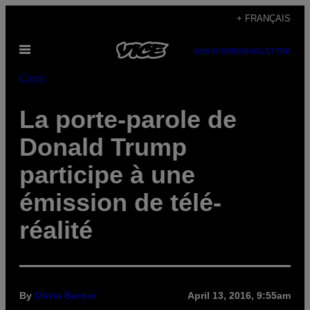
Skip
+ FRANÇAIS
to
Open
content
SUBSCRIBE
NEWSLETTER
Menu
Crime
La porte-parole de
Donald Trump
participe à une
émission de télé-
réalité
By
Olivia Becker
April 13, 2016, 9:55am