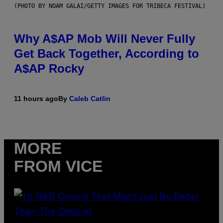
(PHOTO BY NOAM GALAI/GETTY IMAGES FOR TRIBECA FESTIVAL)
Why A$AP Mob Will Never Fully
Get Back Together, According to
A$AP Rocky
11 hours ago
By
Caleb Catlin
MORE
FROM VICE