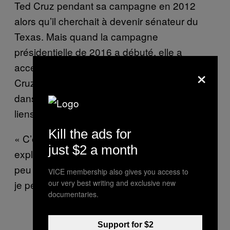
Ted Cruz pendant sa campagne en 2012
alors qu’il cherchait à devenir sénateur du
Texas. Mais quand la campagne
présidentielle de 2016 a débuté, elle a
accepté l’offre du principal concurrent de
×
Cruz : Donald Trump, qui souhaitait avoir
dans son équipe une porte-parole avec des
liens avec le Tea Party.
Kill the ads for
« C’est une campagne non-traditionnelle, »
just $2 a month
expliquait-elle à l’époque. « Je peux être un
peu plus qui je suis vraiment. Voilà pourquoi
VICE membership also gives you access to
our very best writing and exclusive new
je pense qu’on va très bien s’entendre. »
documentaries.
Support for $2