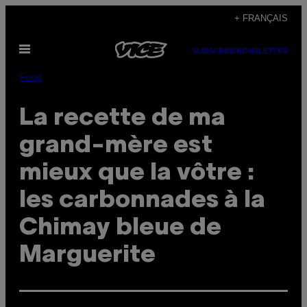
Skip
+ FRANÇAIS
to
Open
content
SUBSCRIBE
NEWSLETTER
Menu
Food
La recette de ma
grand-mère est
mieux que la vôtre :
les carbonnades à la
Chimay bleue de
Marguerite