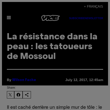
Skip
+ FRANÇAIS
to
Open
content
SUBSCRIBE
NEWSLETTER
Menu
La résistance dans la
peau : les tatoueurs
de Mossoul
By
July 12, 2017, 12:45am
Wilson Fache
Share:
Il est caché derrière un simple mur de tôle : le