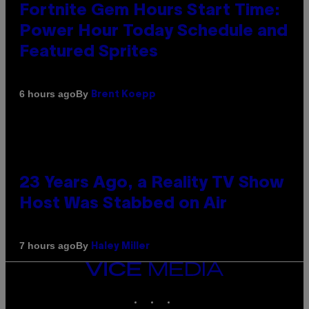
Fortnite Gem Hours Start Time:
Power Hour Today Schedule and
Featured Sprites
By
6 hours ago
Brent Koepp
23 Years Ago, a Reality TV Show
Host Was Stabbed on Air
By
7 hours ago
Haley Miller
VICE
MEDIA
INSTAGRAM
TIKTOK
YOUTUBE