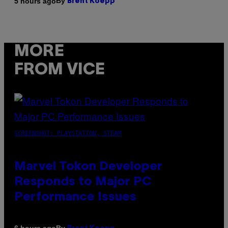
By
5 hours ago
Brent Koepp
MORE
FROM VICE
SCREENSHOT: PLAYSTATION, STEAM
Marvel Tokon Developer
Responds to Major PC
Performance Issues
By