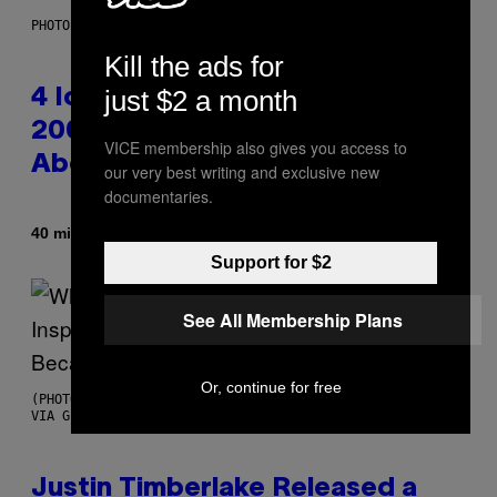
PHOTO: PETER KRAMER / GETTY IMAGES
Kill the ads for
just $2 a month
4 Iconic MTV Shows From the
2000s You Definitely Forgot
VICE membership also gives you access to
About
our very best writing and exclusive new
documentaries.
By
40 minutes ago
Haley Miller
Support for $2
See All Membership Plans
Or, continue for free
(PHOTO BY CHRISTOPHER POLK/NBCU PHOTO BANK/NBCUNIVERSAL
VIA GETTY IMAGES)
Justin Timberlake Released a