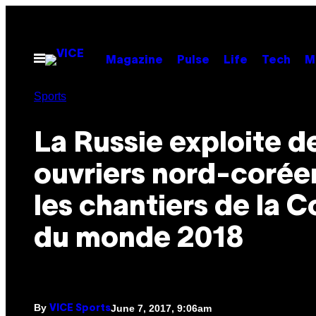
Skip
to
content
Open
Magazine
Pulse
Life
Tech
M
Menu
Sports
La Russie exploite d
ouvriers nord-corée
les chantiers de la 
du monde 2018
By
June 7, 2017, 9:06am
VICE Sports