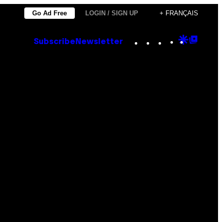
Go Ad Free
LOGIN / SIGN UP
+ FRANÇAIS
Instagram
TikTok
YouTube
Google
Goog
Subscribe
Newsletter
Discove
Top
Posts