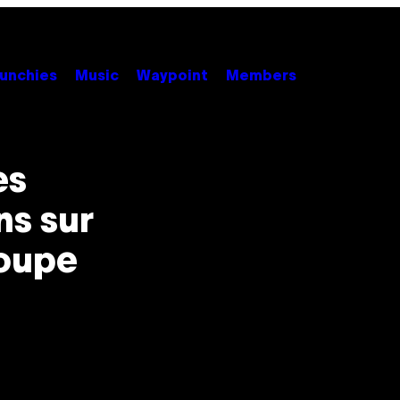
unchies
Music
Waypoint
Members
es
ns sur
Coupe