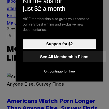
japonaise
facile
Food
fusion
Munchies
rec
Kill the ads for
ettes
saint-jacques
salade
just $2 a month
Follow Us On Discover
VICE membership also gives you access to
Make Us Preferred In Top Stories
our very best writing and exclusive new
Share:
documentaries.
Support for $2
MORE
See All Membership Plans
LIKE THIS
Or, continue for free
Americans Watch Porn Longer
Than Anyone Else, Survey Finds