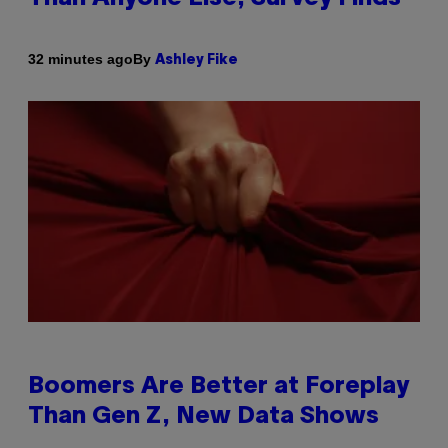
By
32 minutes ago
Ashley Fike
Boomers Are Better at Foreplay
Than Gen Z, New Data Shows