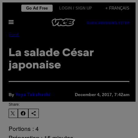
Skip
Go Ad Free
LOGIN / SIGN UP
+ FRANÇAIS
to
Open
content
SUBSCRIBE
NEWSLETTER
Menu
Food
La salade César
japonaise
By
December 4, 2017, 7:42am
Yoya Takahashi
Share:
Portions : 4
Préparation : 15 minutes