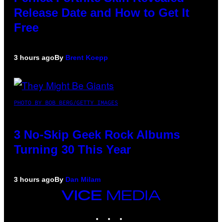
Release Date and How to Get It
Free
3 hours ago
By
Brent Koepp
PHOTO BY BOB BERG/GETTY IMAGES
3 No-Skip Geek Rock Albums
Turning 30 This Year
3 hours ago
By
Dan Milam
VICE
MEDIA
INSTAGRAM
TIKTOK
YOUTUBE