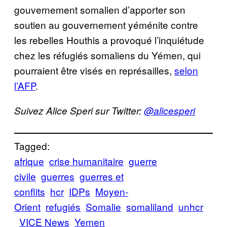
gouvernement somalien d’apporter son
soutien au gouvernement yéménite contre
les rebelles Houthis a provoqué l’inquiétude
chez les réfugiés somaliens du Yémen, qui
pourraient être visés en représailles,
selon
l’AFP
.
Suivez Alice Speri sur Twitter:
@alicesperi
Tagged:
afrique
crise humanitaire
guerre
civile
guerres
guerres et
conflits
hcr
IDPs
Moyen-
Orient
refugiés
Somalie
somaliland
unhcr
VICE News
Yemen