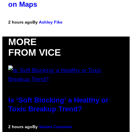
on Maps
2 hours ago
By
Ashley Fike
MORE
FROM VICE
Is ‘Soft Blocking’ a Healthy or
Toxic Breakup Trend?
2 hours ago
By
Sammi Caramela