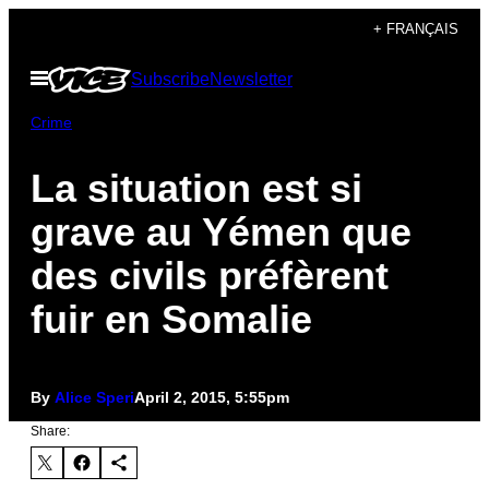
Skip
+ FRANÇAIS
to
Open
Subscribe
Newsletter
content
Menu
Crime
La situation est si
grave au Yémen que
des civils préfèrent
fuir en Somalie
By
Alice Speri
April 2, 2015, 5:55pm
Share: