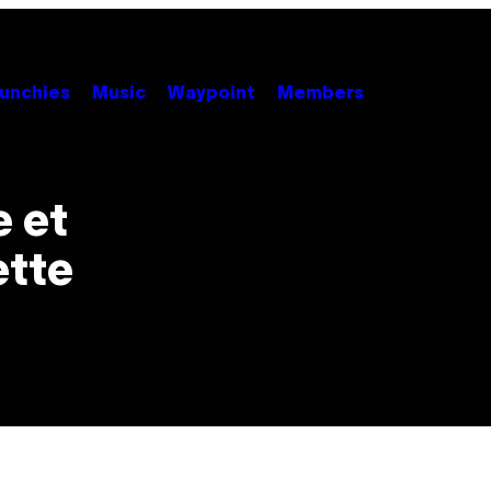
unchies
Music
Waypoint
Members
e et
ette