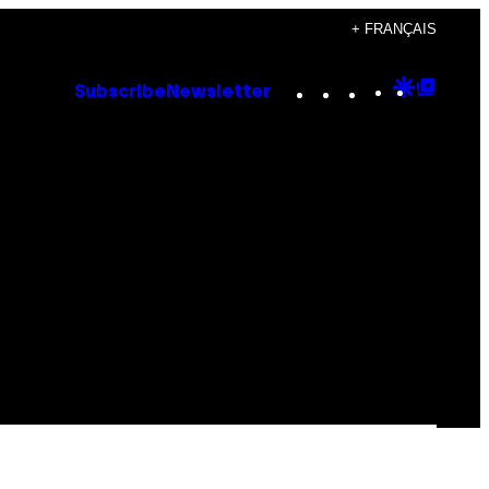
+ FRANÇAIS
Instagram
TikTok
YouTube
Google
Goog
Subscribe
Newsletter
Discove
Top
Posts