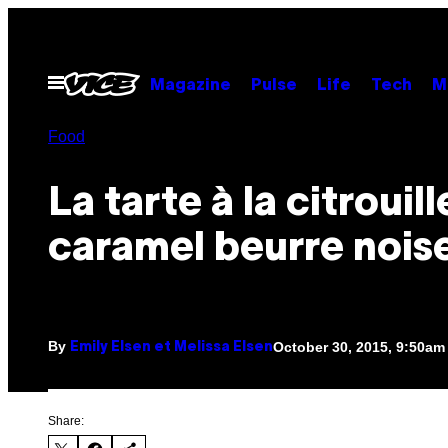
Skip
to
content
Open
Magazine
Pulse
Life
Tech
M
Menu
Food
La tarte à la citrouill
caramel beurre nois
By
October 30, 2015, 9:50am
Emily Elsen et Melissa Elsen
Share: