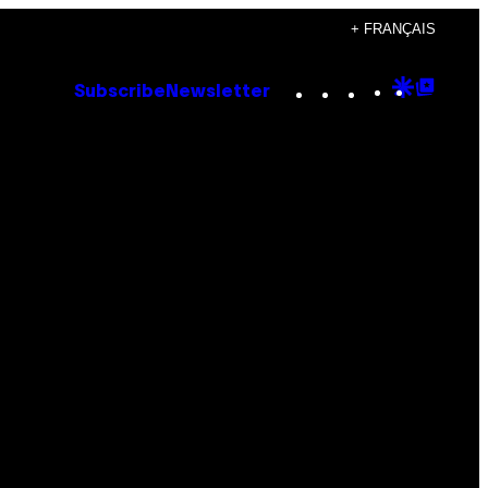
+ FRANÇAIS
Instagram
TikTok
YouTube
Google
Goog
Subscribe
Newsletter
Discove
Top
Posts