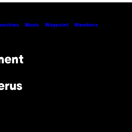
unchies
Music
Waypoint
Members
ment
erus