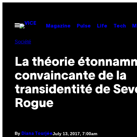
Skip
to
content
Open
Magazine
Pulse
Life
Tech
M
Menu
Société
La théorie étonnam
convaincante de la
transidentité de Sev
Rogue
By
July 13, 2017, 7:00am
Diana Tourjée