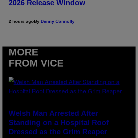
2026 Release Window
2 hours ago
By
Denny Connolly
MORE
FROM VICE
Welsh Man Arrested After
Standing on a Hospital Roof
Dressed as the Grim Reaper