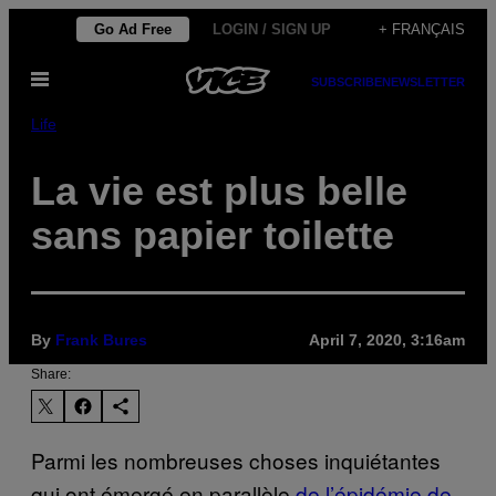
Skip
Go Ad Free
LOGIN / SIGN UP
+ FRANÇAIS
to
Open
content
SUBSCRIBE
NEWSLETTER
Menu
Life
La vie est plus belle
sans papier toilette
By
Frank Bures
April 7, 2020, 3:16am
Share:
Parmi les nombreuses choses inquiétantes
qui ont émergé en parallèle
de l’épidémie de