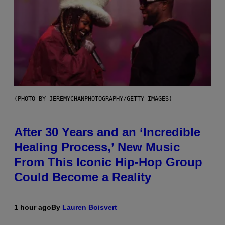
(PHOTO BY JEREMYCHANPHOTOGRAPHY/GETTY IMAGES)
After 30 Years and an ‘Incredible
Healing Process,’ New Music
From This Iconic Hip-Hop Group
Could Become a Reality
1 hour ago
By
Lauren Boisvert