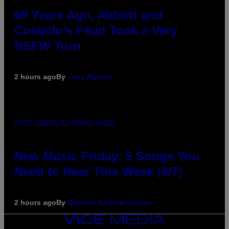
69 Years Ago, Abbott and
Costello’s Feud Took a Very
NSFW Turn
2 hours ago
By
Tony Alpsen
PHOTO CREDIT BY TRAVIS SHINN
New Music Friday: 5 Songs You
Need to Hear This Week (8/7)
2 hours ago
By
Stephen Andrew Galiher
VICE
MEDIA