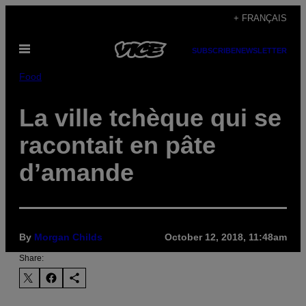
Skip
+ FRANÇAIS
to
Open
content
SUBSCRIBE
NEWSLETTER
Menu
Food
La ville tchèque qui se
racontait en pâte
d’amande
By
Morgan Childs
October 12, 2018, 11:48am
Share: