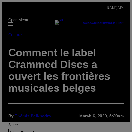
Skip
+ FRANÇAIS
to
Open Menu
content
SUBSCRIBE
NEWSLETTER
Culture
Comment le label
Crammed Discs a
ouvert les frontières
musicales belges
By
Thémis Belkhadra
March 6, 2020, 5:29am
Share: