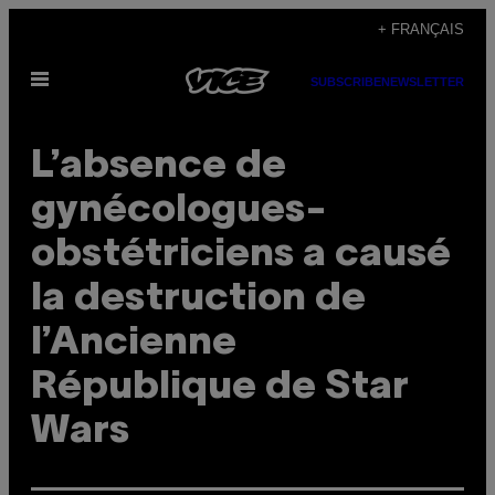
Skip
+ FRANÇAIS
to
Open
content
SUBSCRIBE
NEWSLETTER
Menu
L’absence de
gynécologues-
obstétriciens a causé
la destruction de
l’Ancienne
République de Star
Wars