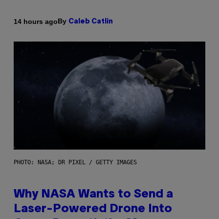
By
14 hours ago
Caleb Catlin
PHOTO: NASA; DR PIXEL / GETTY IMAGES
Why NASA Wants to Send a
Laser-Powered Drone Into