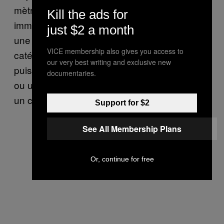
mètre, et il n’a pas naturellement ces
Kill the ads for
immenses yeux globuleux – donc oui, c’était
just $2 a month
une collaboration. Si on doit rajouter une
VICE membership also gives you access to
catégorie aux Oscars, je ne pense pas qu’on
our very best writing and exclusive new
puisse avoir simplement une catégorie acteur
documentaries.
ou une catégorie technologie. Il faut trouver
un compromis entre les deux.
Support for $2
See All Membership Plans
Or, continue for free