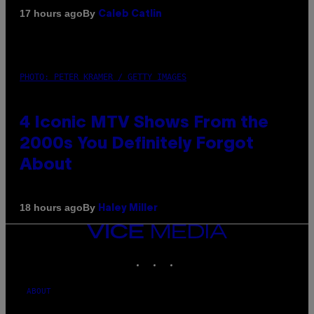
By
17 hours ago
Caleb Catlin
PHOTO: PETER KRAMER / GETTY IMAGES
4 Iconic MTV Shows From the
2000s You Definitely Forgot
About
By
18 hours ago
Haley Miller
VICE
MEDIA
INSTAGRAM
TIKTOK
YOUTUBE
ABOUT