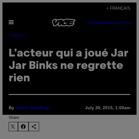
Skip
+ FRANÇAIS
to
Open
content
SUBSCRIBE
NEWSLETTER
Menu
Culture
L’acteur qui a joué Jar
Jar Binks ne regrette
rien
By
July 30, 2015, 1:00am
Gavin Godfrey
Share: