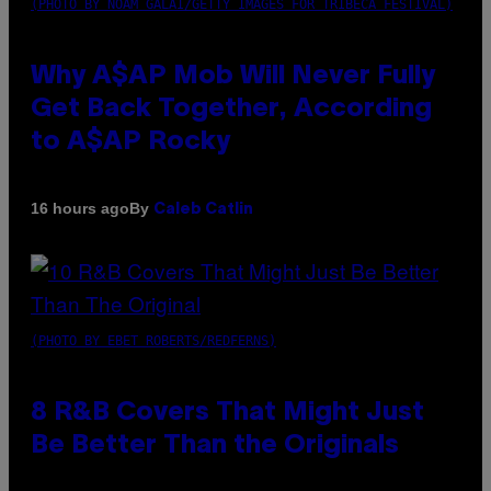
(PHOTO BY NOAM GALAI/GETTY IMAGES FOR TRIBECA FESTIVAL)
Why A$AP Mob Will Never Fully
Get Back Together, According
to A$AP Rocky
By
16 hours ago
Caleb Catlin
(PHOTO BY EBET ROBERTS/REDFERNS)
8 R&B Covers That Might Just
Be Better Than the Originals