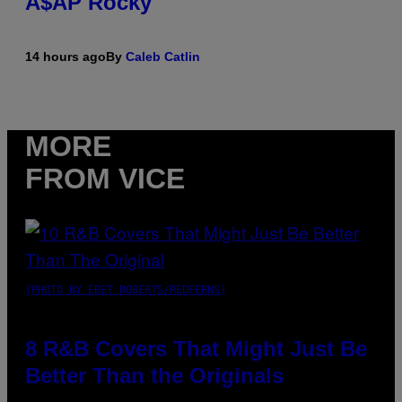
A$AP Rocky
14 hours ago
By
Caleb Catlin
MORE
FROM VICE
(PHOTO BY EBET ROBERTS/REDFERNS)
8 R&B Covers That Might Just Be
Better Than the Originals