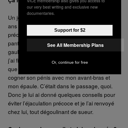
Ça leur arrive jamais d’avoir la gaule ?
VICE membership also gives you access to
our very best writing and exclusive new
documentaries.
Un jour, j’ai eu en traitement un type de 32
ans qui avait des problèmes d’éjaculation
Support for $2
précoce. Au moment où il a baissé son
pantalon, il avait déjà une bonne grosse
See All Membership Plans
gaule. Je me suis dit, retiens-toi de rigoler, et
j’ai fixé le mur. C’était impossible de faire quoi
Or, continue for free
que ce soit parce que je n’arrêtais pas de
cogner son pénis avec mon avant-bras et
mon épaule. C’était dans le passage, quoi.
Donc je lui ai donné quelques conseils pour
éviter l’éjaculation précoce et je l’ai renvoyé
chez lui, tout dégoulinant de sueur.