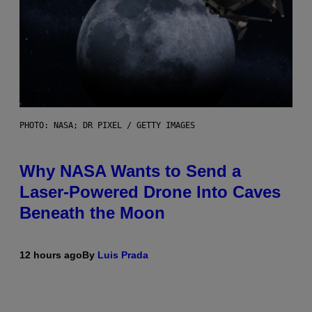
PHOTO: NASA; DR PIXEL / GETTY IMAGES
Why NASA Wants to Send a
Laser-Powered Drone Into Caves
Beneath the Moon
12 hours ago
By
Luis Prada