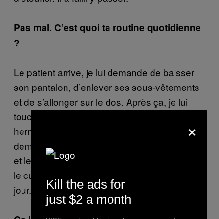
Pas mal. C’est quoi ta routine quotidienne
?
Le patient arrive, je lui demande de baisser
son pantalon, d’enlever ses sous-vêtements
et de s’allonger sur le dos. Après ça, je lui
touche l’estomac pour voir s’il n’y a pas de
×
hernie autour de la zone pubienne. Puis, je lui
demande de tousser, je lui attrape les couilles
et le pénis, et enfin je lui mets un doigt dans
le cul. Je fais ça en moyenne trente fois par
Kill the ads for
jour.
just $2 a month