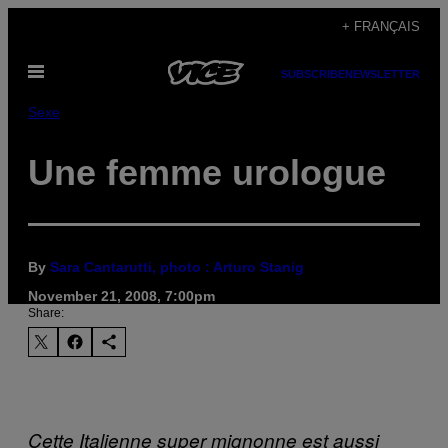
Skip
+ FRANÇAIS
to
Open
content
SUBSCRIBE
NEWSLETTER
Menu
Sexe
Une femme urologue
By
Sara Cantarutti, photo : Arturo Stanig
November 21, 2008, 7:00pm
Share:
Cette Italienne super mignonne est aussi