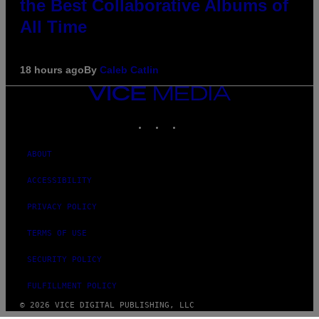
the Best Collaborative Albums of
All Time
18 hours ago
By
Caleb Catlin
VICE
MEDIA
INSTAGRAM
TIKTOK
YOUTUBE
ABOUT
ACCESSIBILITY
PRIVACY POLICY
TERMS OF USE
SECURITY POLICY
FULFILLMENT POLICY
© 2026 VICE DIGITAL PUBLISHING, LLC