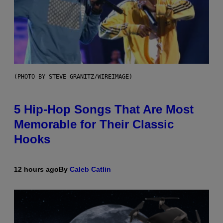
(PHOTO BY STEVE GRANITZ/WIREIMAGE)
5 Hip-Hop Songs That Are Most
Memorable for Their Classic
Hooks
12 hours ago
By
Caleb Catlin