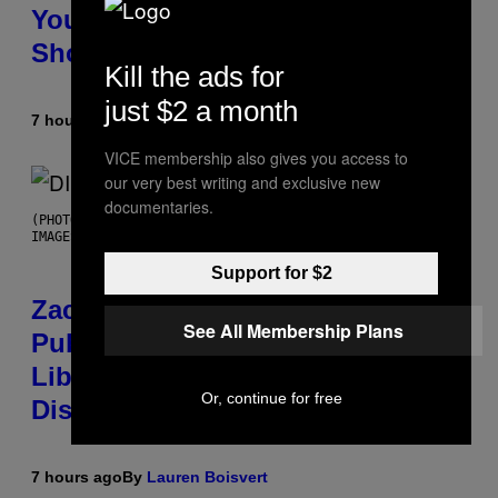
You Don’t Know if You Like
Shoegaze
Kill the ads for
just $2 a month
7 hours ago
By
Stephen Andrew Galiher
VICE membership also gives you access to
our very best writing and exclusive new
documentaries.
(PHOTO BY ROBERTO PANUCCI – CORBIS/CORBIS VIA GETTY
IMAGES)
Support for $2
Zachary Cole Smith Wants a
See All Membership Plans
Publicly Owned Music Streaming
Library Built on Spotify’s
Or, continue for free
Dismantled Bones
7 hours ago
By
Lauren Boisvert