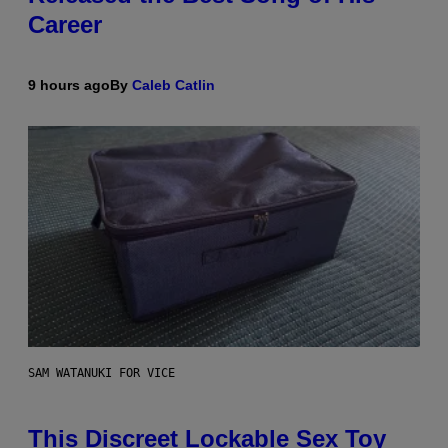
Career
9 hours ago
By
Caleb Catlin
SAM WATANUKI FOR VICE
This Discreet Lockable Sex Toy