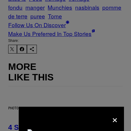
fondu
manger
Munchies
nasbinals
pomme
de terre
puree
Tome
Follow Us On Discover
Make Us Preferred In Top Stories
Share:
MORE
LIKE THIS
PHOTO BY SCOTT LEGATO/GETTY IMAGES
×
4 Shoegaze Songs to Listen to if