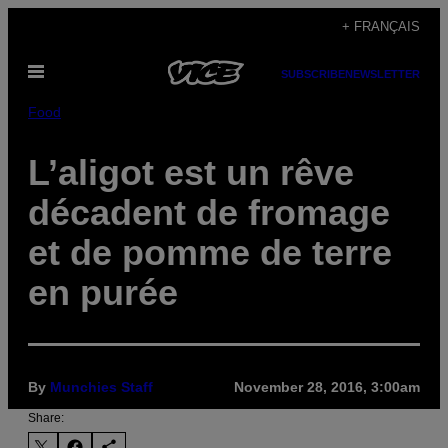
Skip
+ FRANÇAIS
to
Open
content
SUBSCRIBE
NEWSLETTER
Menu
Food
L’aligot est un rêve
décadent de fromage
et de pomme de terre
en purée
By
Munchies Staff
November 28, 2016, 3:00am
Share: