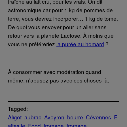
fraîche au lait cru, pour les vrais. On dit
astronomique car pour 1 kg de pommes de
terre, vous devrez incorporer… 1 kg de tome.
De quoi vous envoyer pour un aller sans
retour vers la planète Lactose. À moins que
vous ne préféreriez
la purée au homard
?
À consommer avec modération quand
même, n’abusez pas avec ces choses-là.
Tagged:
Aligot
aubrac
Aveyron
beurre
Cévennes
F
aites le
Food
fromage
fromage