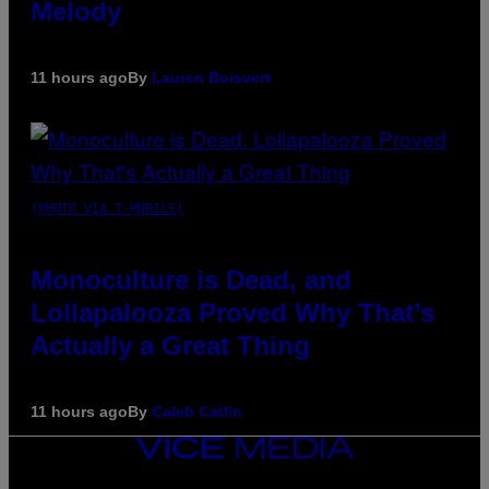
Melody
11 hours ago
By
Lauren Boisvert
(PHOTO VIA T-MOBILE)
Monoculture is Dead, and
Lollapalooza Proved Why That’s
Actually a Great Thing
11 hours ago
By
Caleb Catlin
VICE
MEDIA
INSTAGRAM
TIKTOK
YOUTUBE