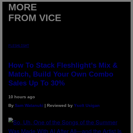
MORE
FROM VICE
FLESHLIGHT
How To Stack Fleshlight’s Mix &
Match, Build Your Own Combo
Sales Up To 30%
10 hours ago
By
Sam Watanuki
| Reviewed by
Ysolt Usigan