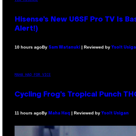
Hisense’s New U6SF Pro TV Is Bas
Alert!)
By
| Reviewed by
10 hours ago
Sam Watanuki
Ysolt Usig
MAHA HAQ FOR VICE
Cycling Frog’s Tropical Punch THC
By
| Reviewed by
11 hours ago
Maha Haq
Ysolt Usigan