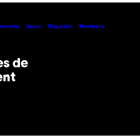
unchies
Music
Waypoint
Members
es de
ent