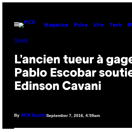
Skip
to
content
Open
Magazine
Pulse
Life
Tech
M
Menu
Sports
L’ancien tueur à gag
Pablo Escobar souti
Edinson Cavani
By
September 7, 2016, 4:59am
VICE Sports