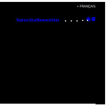
+ FRANÇAIS
Instagram
TikTok
YouTube
Google
Goog
Subscribe
Newsletter
Discove
Top
Posts