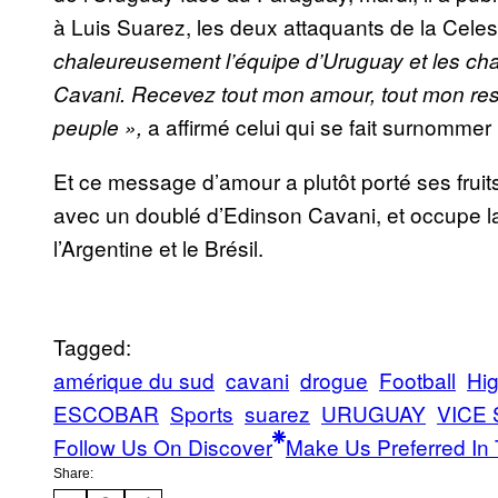
à Luis Suarez, les deux attaquants de la Celes
chaleureusement l’équipe d’Uruguay et les ch
Cavani. Recevez tout mon amour, tout mon respec
a affirmé celui qui se fait surnomme
peuple »,
Et ce message d’amour a plutôt porté ses fruit
avec un doublé d’Edinson Cavani, et occupe la
l’Argentine et le Brésil.
Tagged:
amérique du sud
cavani
drogue
Football
Hig
ESCOBAR
Sports
suarez
URUGUAY
VICE 
Follow Us On Discover
Make Us Preferred In 
Share: