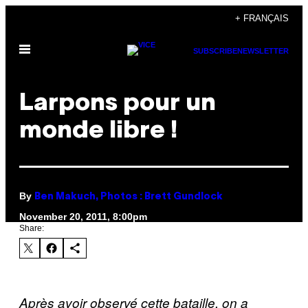
Skip
+ FRANÇAIS
to
Open
content
SUBSCRIBE
NEWSLETTER
Menu
Larpons pour un
monde libre !
By
Ben Makuch, Photos : Brett Gundlock
November 20, 2011, 8:00pm
Share:
Après avoir observé cette bataille, on a