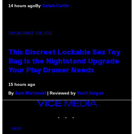
By
14 hours ago
Caleb Catlin
SAM WATANUKI FOR VICE
This Discreet Lockable Sex Toy
Bag Is the Nightstand Upgrade
Your Play Drawer Needs
15 hours ago
By
| Reviewed by
Sam Watanuki
Ysolt Usigan
VICE
MEDIA
INSTAGRAM
TIKTOK
YOUTUBE
ABOUT