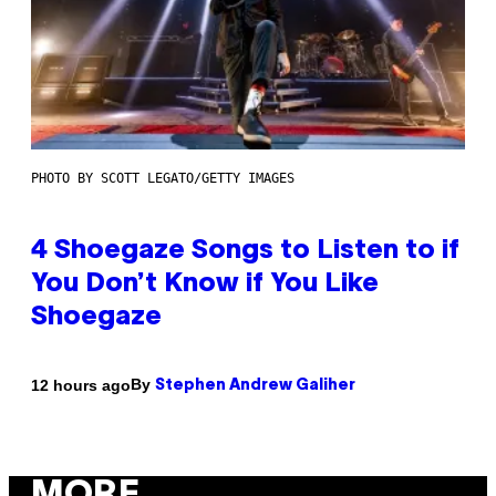
PHOTO BY SCOTT LEGATO/GETTY IMAGES
4 Shoegaze Songs to Listen to if
You Don’t Know if You Like
Shoegaze
By
12 hours ago
Stephen Andrew Galiher
MORE