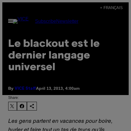
Skip
+ FRANÇAIS
to
Open
Subscribe
Newsletter
content
Menu
Le blackout est le
dernier langage
universel
By
April 13, 2013, 4:00am
VICE Staff
Share:
Les gens partent en vacances pour boire,
hurler et faire tout un tas de trucs qu’ils