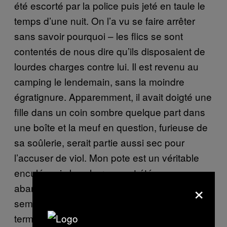
été escorté par la police puis jeté en taule le
temps d’une nuit. On l’a vu se faire arrêter
sans savoir pourquoi – les flics se sont
contentés de nous dire qu’ils disposaient de
lourdes charges contre lui. Il est revenu au
camping le lendemain, sans la moindre
égratignure. Apparemment, il avait doigté une
fille dans un coin sombre quelque part dans
une boîte et la meuf en question, furieuse de
sa soûlerie, serait partie aussi sec pour
l’accuser de viol. Mon pote est un véritable
enculé mais les charges ont été
×
abandonnées très vite. Il a été libéré et
semble l’avoir plutôt bien pris. La fille, elle, a
terminé en garde à vue.