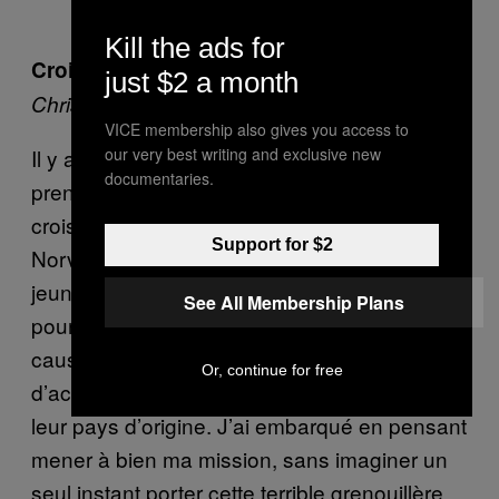
Kill the ads for
Croisière hors de contrôle
just $2 a month
Christian Belgaux, photo : Stephen Butkus
VICE membership also gives you access to
Il y a quelques mois, j’ai été sommé de
our very best writing and exclusive new
documentaries.
prendre des photos sur un bateau lors d’une
croisière de 48 heures entre Oslo en
Support for $2
Norvège et Kiel en Allemagne. Beaucoup de
jeunes Norvégiens se sont bourré la gueule
See All Membership Plans
pour la première fois sur le bateau, et pour
cause : il est beaucoup plus simple pour eux
Or, continue for free
d’acheter de l’alcool en Allemagne que dans
leur pays d’origine. J’ai embarqué en pensant
mener à bien ma mission, sans imaginer un
seul instant porter cette terrible grenouillère