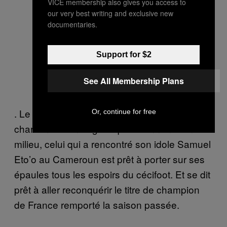
VICE membership also gives you access to
our very best writing and exclusive new
documentaries.
Support for $2
See All Membership Plans
. Le vocabulaire des joueurs pros, un
Or, continue for free
charisme et un bagout qui détonnent dans le
milieu, celui qui a rencontré son idole Samuel
Eto’o au Cameroun est prêt à porter sur ses
épaules tous les espoirs du cécifoot. Et se dit
prêt à aller reconquérir le titre de champion
de France remporté la saison passée.