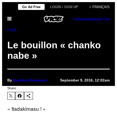
Skip
Go Ad Free
LOGIN / SIGN UP
+ FRANÇAIS
to
Open
content
SUBSCRIBE
NEWSLETTER
Menu
Food
Le bouillon « chanko
nabe »
By
Byamba Ulambayar
September 9, 2016, 12:02am
Share:
« Itadakimasu ! »