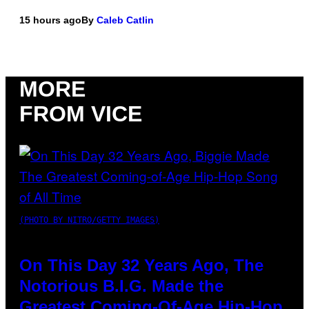
15 hours ago
By
Caleb Catlin
MORE
FROM VICE
(PHOTO BY NITRO/GETTY IMAGES)
On This Day 32 Years Ago, The
Notorious B.I.G. Made the
Greatest Coming-Of-Age Hip-Hop