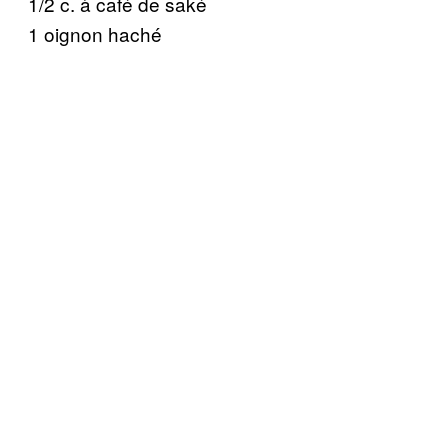
1/2 c. à café de saké
1 oignon haché