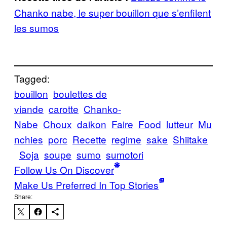
Chanko nabe, le super bouillon que s’enfilent
les sumos
Tagged:
bouillon
boulettes de
viande
carotte
Chanko-
Nabe
Choux
daikon
Faire
Food
lutteur
Mu
nchies
porc
Recette
regime
sake
Shiitake
Soja
soupe
sumo
sumotori
Follow Us On Discover
Make Us Preferred In Top Stories
Share: