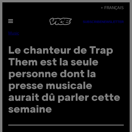
Skip
+ FRANÇAIS
to
Open
content
SUBSCRIBE
NEWSLETTER
Menu
Music
Le chanteur de Trap
Them est la seule
personne dont la
presse musicale
aurait dû parler cette
semaine