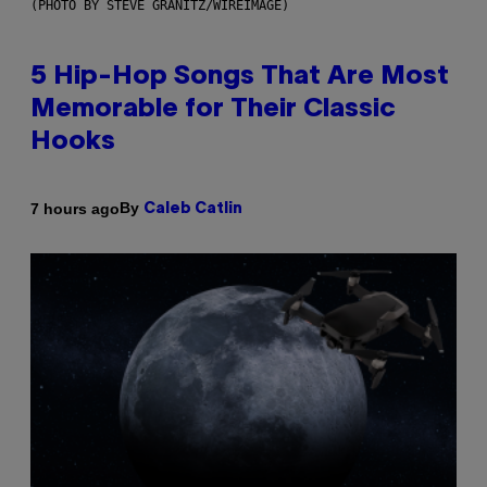
(PHOTO BY STEVE GRANITZ/WIREIMAGE)
5 Hip-Hop Songs That Are Most
Memorable for Their Classic
Hooks
By
7 hours ago
Caleb Catlin