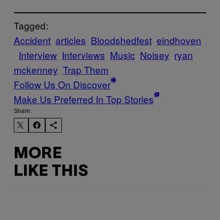
Tagged:
Accident
articles
Bloodshedfest
eindhoven
Interview
Interviews
Music
Noisey
ryan
mckenney
Trap Them
Follow Us On Discover
Make Us Preferred In Top Stories
Share:
MORE
LIKE THIS