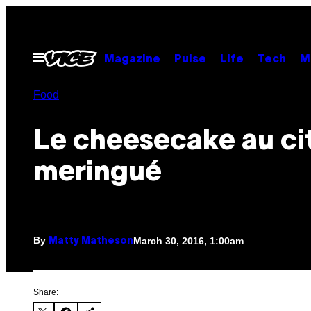
Skip
to
content
Open
Magazine
Pulse
Life
Tech
M
Menu
Food
Le cheesecake au ci
meringué
By
March 30, 2016, 1:00am
Matty Matheson
Share: