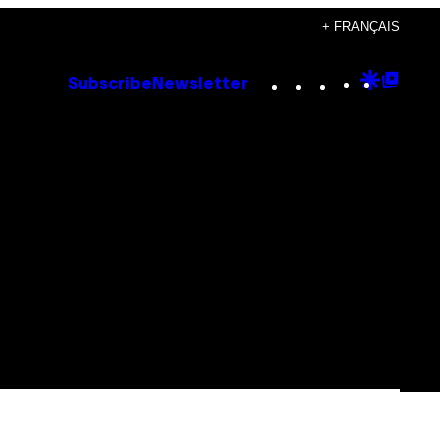
+ FRANÇAIS
Instagram
TikTok
YouTube
Google
Goog
Subscribe
Newsletter
Discove
Top
Posts