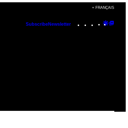
+ FRANÇAIS
Instagram
TikTok
YouTube
Google
Googl
Subscribe
Newsletter
Discover
Top
Posts