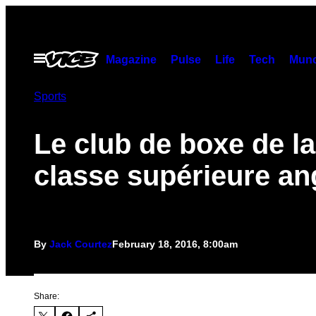
Skip
to
content
Open
Magazine
Pulse
Life
Tech
Munc
Menu
Sports
Le club de boxe de la
classe supérieure an
By
Jack Courtez
February 18, 2016, 8:00am
Share: