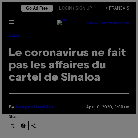
Skip
Go Ad Free
LOGIN / SIGN UP
+ FRANÇAIS
to
Open
content
SUBSCRIBE
NEWSLETTER
Menu
Crime
Le coronavirus ne fait
pas les affaires du
cartel de Sinaloa
By
April 6, 2020, 3:00am
Keegan Hamilton
Share: