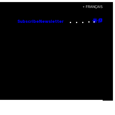
+ FRANÇAIS
Instagram
TikTok
YouTube
Google
Goog
Subscribe
Newsletter
Discove
Top
Posts