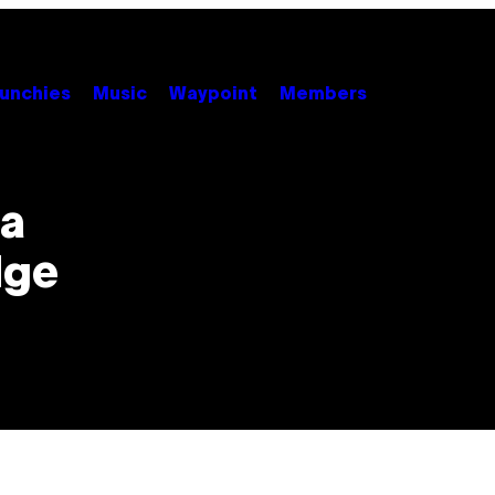
unchies
Music
Waypoint
Members
la
dge