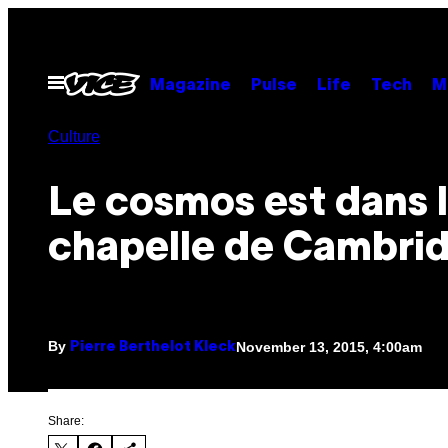
Skip
to
content
Open
Magazine
Pulse
Life
Tech
M
Menu
Culture
Le cosmos est dans 
chapelle de Cambri
By
November 13, 2015, 4:00am
Pierre Berthelot Kleck
Share: