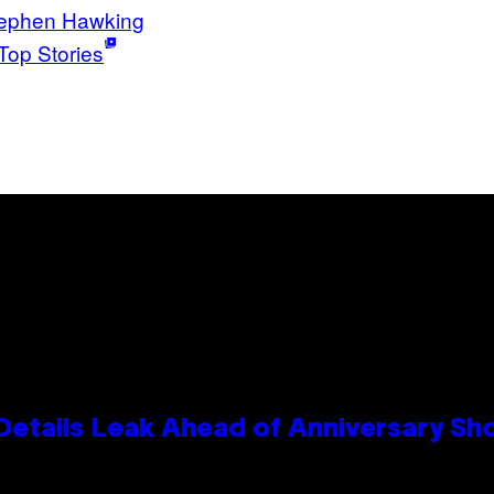
ephen Hawking
Top Stories
Details Leak Ahead of Anniversary S