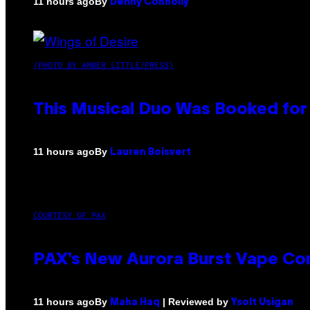
By
11 hours ago
Denny Connolly
(PHOTO BY AMBER LITTLE/PRESS)
This Musical Duo Was Booked for a
By
11 hours ago
Lauren Boisvert
COURTESY OF PAX
PAX’s New Aurora Burst Vape Co
By
| Reviewed by
11 hours ago
Maha Haq
Ysolt Usigan