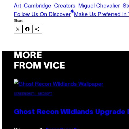
Art
Cambridge
Creators
Miguel Chevalier
St
Follow Us On Discover
Make Us Preferred In 
Share:
MORE
FROM VICE
SCREENSHOT: UBISOFT
Ghost Recon Wildlands Upgrade 