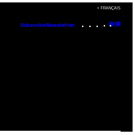
+ FRANÇAIS
Instagram
TikTok
YouTube
Google
Goog
Subscribe
Newsletter
Discove
Top
Posts