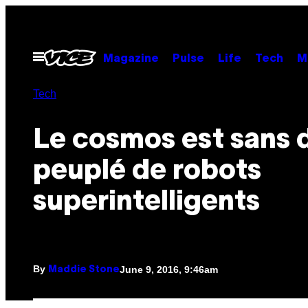
Skip
to
content
Open
Magazine
Pulse
Life
Tech
M
Menu
Tech
Le cosmos est sans 
peuplé de robots
superintelligents
By
June 9, 2016, 9:46am
Maddie Stone