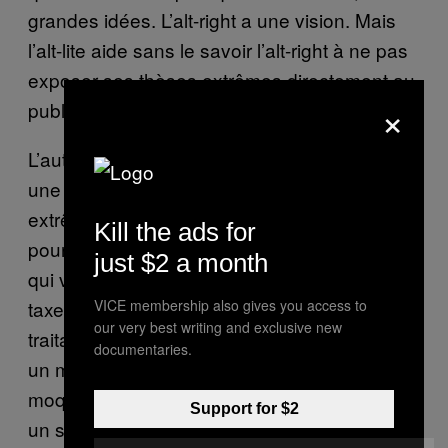
grandes idées. L’alt-right a une vision. Mais
l’alt-lite aide sans le savoir l’alt-right à ne pas
exposer ses thèses extrêmes directement au
×
public. »
L’auteur ajoute que Pepe the Frog est devenu
une forme d’expression de la politique
extrême. « L’alt-lite est un mouvement idéal
Kill the ads for
pour beaucoup de militants d’extrême droite,
just $2 a month
qui voulaient juste troller, mais pouvaient
VICE membership also gives you access to
taxer de bien-pensant toute personne les
our very best writing and exclusive new
traitant de fascistes », ajoute Nagle. « Mais à
documentaries.
un moment, vous ne pouvez plus vous
moquer des gens qui pensent que vous êtes
Support for $2
un ségrégationniste blanc quand vous êtes