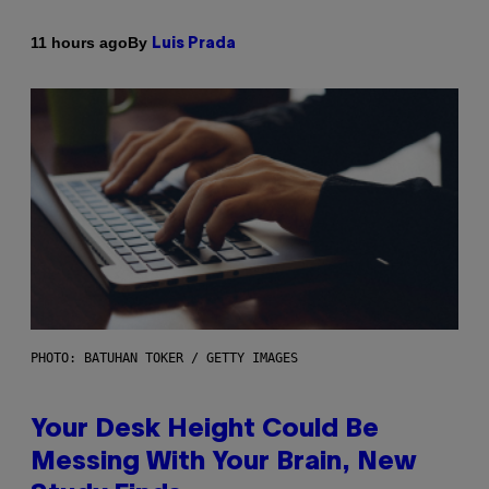
By
11 hours ago
Luis Prada
PHOTO: BATUHAN TOKER / GETTY IMAGES
Your Desk Height Could Be
Messing With Your Brain, New