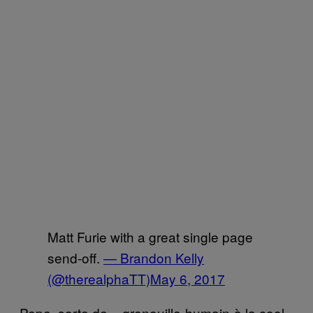
Matt Furie with a great single page
send-off.
— Brandon Kelly
(@therealphaTT)
May 6, 2017
Pepe, sorte de « grenouille-humain-à la cool