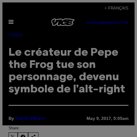
Skip
+ FRANÇAIS
to
Open
content
SUBSCRIBE
NEWSLETTER
Menu
Culture
Le créateur de Pepe
the Frog tue son
personnage, devenu
symbole de l’alt-right
By
May 9, 2017, 5:05am
David Gilbert
Share: