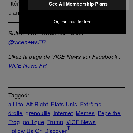
littéralement devenu un ségrégationniste
See All Membership Plans
blanc. »
Or, continue for free
Suivez VICE News sur Twitter :
@vicenewsFR
Likez la page de VICE News sur Facebook :
VICE News FR
Tagged:
alt-lite
Alt-Right
Etats-Unis
Extrême
droite
grenouille
Internet
Memes
Pepe the
Frog
politique
Trump
VICE News
Follow Us On Discover