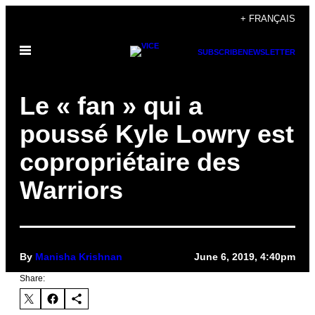
Skip
+ FRANÇAIS
to
Open
content
SUBSCRIBE
NEWSLETTER
Menu
Le « fan » qui a
poussé Kyle Lowry est
copropriétaire des
Warriors
By
Manisha Krishnan
June 6, 2019, 4:40pm
Share: