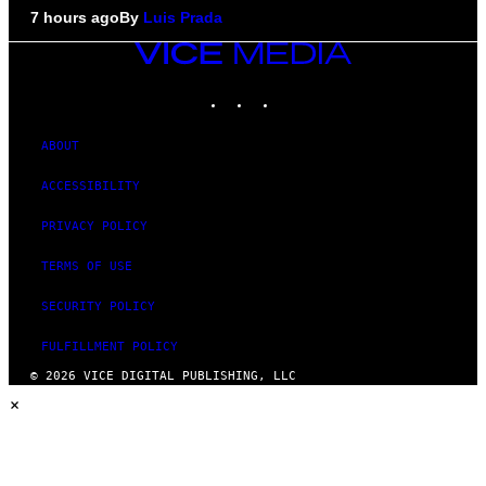
7 hours ago
By
Luis Prada
VICE
MEDIA
INSTAGRAM
TIKTOK
YOUTUBE
ABOUT
ACCESSIBILITY
PRIVACY POLICY
TERMS OF USE
SECURITY POLICY
FULFILLMENT POLICY
© 2026 VICE DIGITAL PUBLISHING, LLC
×