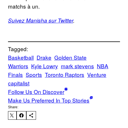
matchs à un.
Suivez Manisha sur Twitter
.
Tagged:
Basketball
Drake
Golden State
Warriors
Kyle Lowry
mark stevens
NBA
Finals
Sports
Toronto Raptors
Venture
capitalist
Follow Us On Discover
Make Us Preferred In Top Stories
Share: