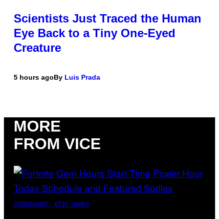
Scientists Just Traced the Human
Eye Back to a Tiny One-Eyed
Creature
5 hours ago
By
Luis Prada
MORE
FROM VICE
SCREENSHOT: EPIC GAMES