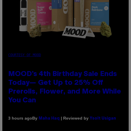
COURTESY OF MOOD
MOOD’s 4th Birthday Sale Ends
Today— Get Up to 25% Off
Prerolls, Flower, and More While
You Can
By
| Reviewed by
3 hours ago
Maha Haq
Ysolt Usigan