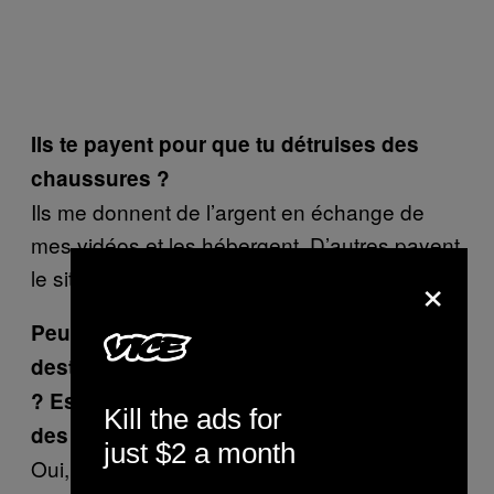
Ils te payent pour que tu détruises des
chaussures ?
Ils me donnent de l’argent en échange de
mes vidéos et les hébergent. D’autres payent
×
le site pour pouvoir les regarder.
Peux-tu me parler de la communauté des
destructeurs de chaussures sur YouTube
? Est-ce que vous vous envoyez parfois
Kill the ads for
des chaussures à détruire ?
just $2 a month
Oui, parfois. Des gens m’ont demandé de