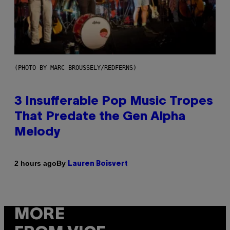
(PHOTO BY MARC BROUSSELY/REDFERNS)
3 Insufferable Pop Music Tropes
That Predate the Gen Alpha
Melody
By
2 hours ago
Lauren Boisvert
MORE