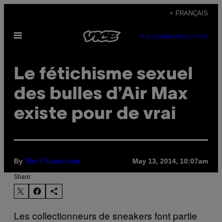
Skip
+ FRANÇAIS
to
Open
content
SUBSCRIBE
NEWSLETTER
Menu
Le fétichisme sexuel
des bulles d’Air Max
existe pour de vrai
By
May 13, 2014, 10:07am
Matt Saincome
Share:
Les collectionneurs de sneakers font partie