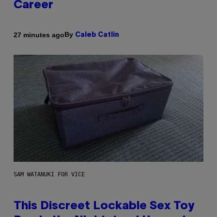
Career
By
27 minutes ago
Caleb Catlin
SAM WATANUKI FOR VICE
This Discreet Lockable Sex Toy