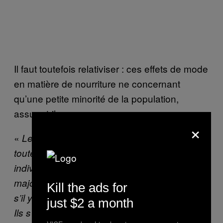
Il faut toutefois relativiser : ces effets de mode
en matière de nourriture ne concernant
qu’une petite minorité de la population,
assure-t-il.
×
«
Le luxe d’une alimentation saine est de
toute façon réservé à une petite portion des
, m’a-t-il expliqué par téléphone.
individus
La
majorité des gens se fichent bien de savoir
Kill the ads for
s’il y a des OGM dans ce qu’ils consomment.
just $2 a month
Ils s’inquiètent surtout de nourrir leur famille,