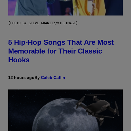
(PHOTO BY STEVE GRANITZ/WIREIMAGE)
5 Hip-Hop Songs That Are Most
Memorable for Their Classic
Hooks
12 hours ago
By
Caleb Catlin