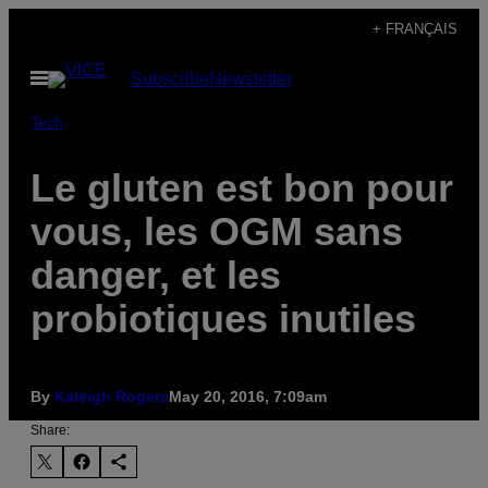
Skip
+ FRANÇAIS
to
Open
Subscribe
Newsletter
content
Menu
Tech
Le gluten est bon pour
vous, les OGM sans
danger, et les
probiotiques inutiles
By
Kaleigh Rogers
May 20, 2016, 7:09am
Share: