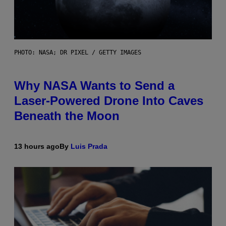
PHOTO: NASA; DR PIXEL / GETTY IMAGES
Why NASA Wants to Send a
Laser-Powered Drone Into Caves
Beneath the Moon
13 hours ago
By
Luis Prada