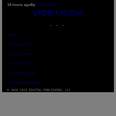
18 hours ago
By
Caleb Catlin
VICE
MEDIA
INSTAGRAM
TIKTOK
YOUTUBE
ABOUT
ACCESSIBILITY
PRIVACY POLICY
TERMS OF USE
SECURITY POLICY
FULFILLMENT POLICY
© 2026 VICE DIGITAL PUBLISHING, LLC