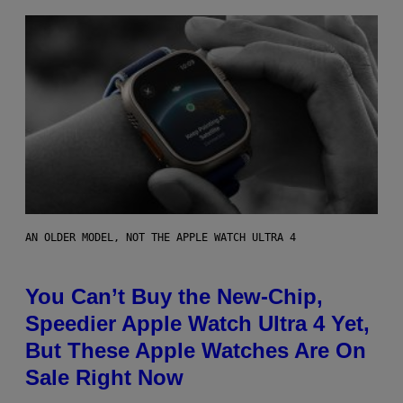
AN OLDER MODEL, NOT THE APPLE WATCH ULTRA 4
You Can’t Buy the New-Chip,
Speedier Apple Watch Ultra 4 Yet,
But These Apple Watches Are On
Sale Right Now