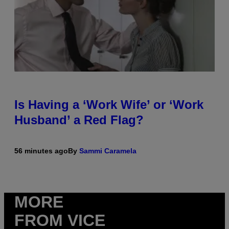
Is Having a ‘Work Wife’ or ‘Work
Husband’ a Red Flag?
56 minutes ago
By
Sammi Caramela
MORE
FROM VICE