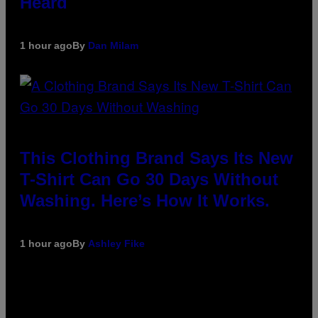
Heard
1 hour ago
By
Dan Milam
This Clothing Brand Says Its New
T-Shirt Can Go 30 Days Without
Washing. Here’s How It Works.
1 hour ago
By
Ashley Fike