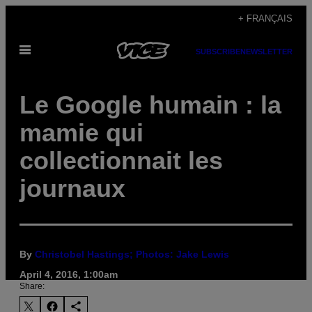
Skip
+ FRANÇAIS
to
Open
content
SUBSCRIBE
NEWSLETTER
Menu
Le Google humain : la
mamie qui
collectionnait les
journaux
By
Christobel Hastings; Photos: Jake Lewis
April 4, 2016, 1:00am
Share: