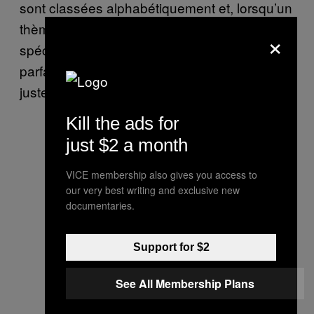
sont classées alphabétiquement et, lorsqu’un
thème devient trop volumineux, un fichier
×
spécial est créé. Au départ, tout était
parfaitement ordonné mais, aujourd’hui, il y a
juste trop de choses.
Kill the ads for
just $2 a month
VICE membership also gives you access to
our very best writing and exclusive new
documentaries.
Support for $2
See All Membership Plans