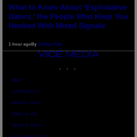
What to Know About ‘Exploitative
Daters,’ the People Who Keep You
Hooked With Mixed Signals
1 hour ago
By
Ashley Fike
VICE
MEDIA
INSTAGRAM
TIKTOK
YOUTUBE
ABOUT
ACCESSIBILITY
PRIVACY POLICY
TERMS OF USE
SECURITY POLICY
FULFILLMENT POLICY