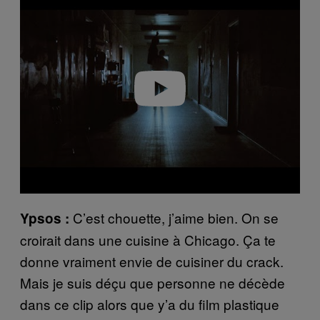
a
y
v
i
d
e
o
C’est chouette, j’aime bien. On se
Ypsos :
croirait dans une cuisine à Chicago. Ça te
donne vraiment envie de cuisiner du crack.
Mais je suis déçu que personne ne décède
dans ce clip alors que y’a du film plastique