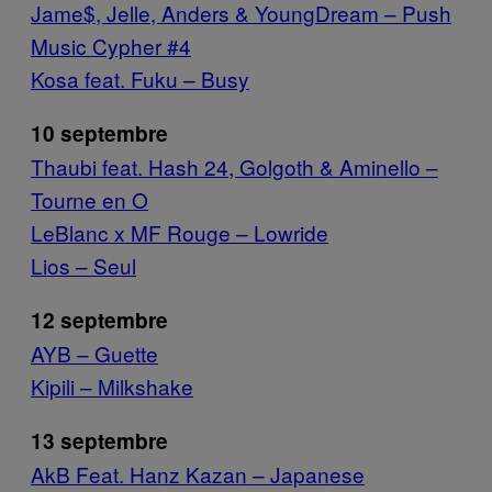
Jame$, Jelle, Anders & YoungDream – Push
Music Cypher #4
Kosa feat. Fuku – Busy
10 septembre
Thaubi feat. Hash 24, Golgoth & Aminello –
Tourne en O
LeBlanc x MF Rouge – Lowride
Lios – Seul
12 septembre
AYB – Guette
Kipili – Milkshake
13 septembre
AkB Feat. Hanz Kazan – Japanese