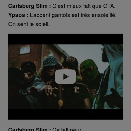
C’est mieux fait que GTA.
Carlsberg Slim :
L’accent gantois est très ensoleillé.
Ypsos :
On sent le soleil.
P
l
a
y
v
i
d
e
o
Ça fait peur.
Carlsberg Slim :