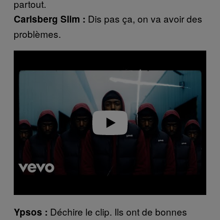
partout.
Dis pas ça, on va avoir des
Carlsberg Slim :
problèmes.
P
l
a
y
v
i
d
e
o
Déchire le clip. Ils ont de bonnes
Ypsos :