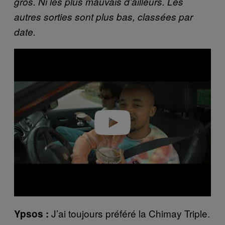
gros. Ni les plus mauvais d’ailleurs. Les
autres sorties sont plus bas, classées par
date.
P
l
a
y
v
i
d
e
o
J’ai toujours préféré la Chimay Triple.
Ypsos :