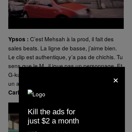
C’est Mehsah à la prod, il fait des
Ypsos :
sales beats. La ligne de basse, j’aime bien.
Le clip est authentique, y’a pas de chichis. Tu
sens que le M., il joue pas un personnage. Et
×
G-kuts Pestar (crédité dans le clip, ndlr) c’est
un ancien des Marolles, dédicace à lui !
J’adore les Marolles.
Carlsberg Slim :
P
l
Kill the ads for
a
y
just $2 a month
v
i
d