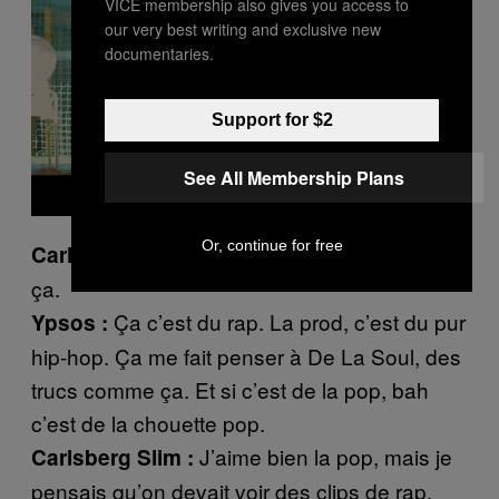
VICE membership also gives you access to
e
our very best writing and exclusive new
o
documentaries.
Support for $2
See All Membership Plans
Or, continue for free
Pour moi c’est de la pop
Carlsberg Slim :
ça.
Ça c’est du rap. La prod, c’est du pur
Ypsos :
hip-hop. Ça me fait penser à De La Soul, des
trucs comme ça. Et si c’est de la pop, bah
c’est de la chouette pop.
J’aime bien la pop, mais je
Carlsberg Slim :
pensais qu’on devait voir des clips de rap.