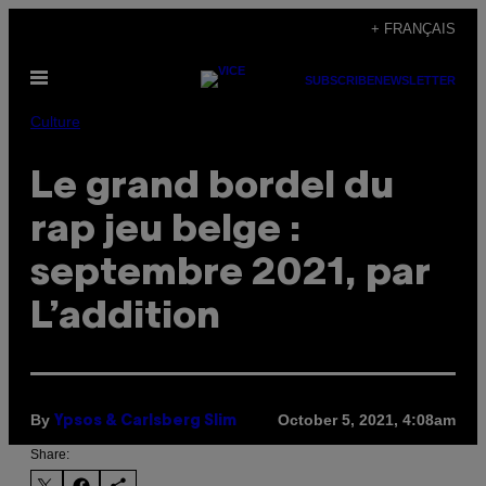
Skip
+ FRANÇAIS
to
Open
content
SUBSCRIBE
NEWSLETTER
Menu
Culture
Le grand bordel du
rap jeu belge :
septembre 2021, par
L’addition
By
October 5, 2021, 4:08am
Ypsos & Carlsberg Slim
Share: