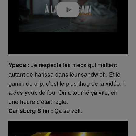
o
Je respecte les mecs qui mettent
Ypsos :
autant de harissa dans leur sandwich. Et le
gamin du clip, c’est le plus thug de la vidéo. Il
a des yeux de fou. On a tourné ça vite, en
une heure c’était réglé.
Ça se voit.
Carlsberg Slim :
P
l
a