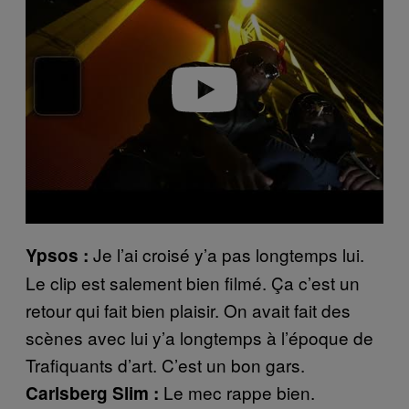
y
v
i
d
e
o
Je l’ai croisé y’a pas longtemps lui.
Ypsos :
Le clip est salement bien filmé. Ça c’est un
retour qui fait bien plaisir. On avait fait des
scènes avec lui y’a longtemps à l’époque de
Trafiquants d’art. C’est un bon gars.
Le mec rappe bien.
Carlsberg Slim :