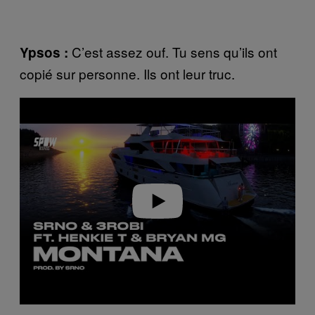
C’est assez ouf. Tu sens qu’ils ont
Ypsos :
copié sur personne. Ils ont leur truc.
P
l
a
y
v
i
d
e
o