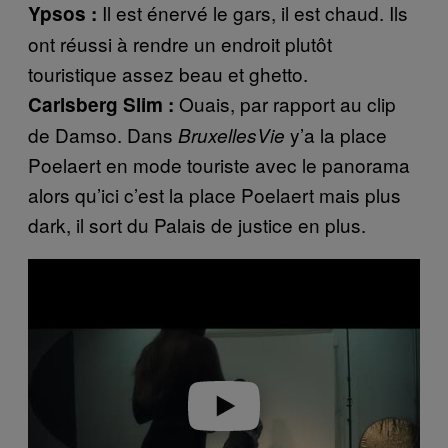
Il est énervé le gars, il est chaud. Ils
Ypsos :
ont réussi à rendre un endroit plutôt
touristique assez beau et ghetto.
Ouais, par rapport au clip
Carlsberg Slim :
de Damso. Dans
y’a la place
BruxellesVie
Poelaert en mode touriste avec le panorama
alors qu’ici c’est la place Poelaert mais plus
dark, il sort du Palais de justice en plus.
P
l
a
y
v
i
d
e
o