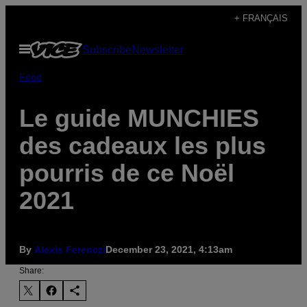
Skip
+ FRANÇAIS
to
Open
Subscribe
Newsletter
content
Menu
Food
Le guide MUNCHIES
des cadeaux les plus
pourris de ce Noël
2021
By
Alexis Ferenczi
December 23, 2021, 4:13am
Share: