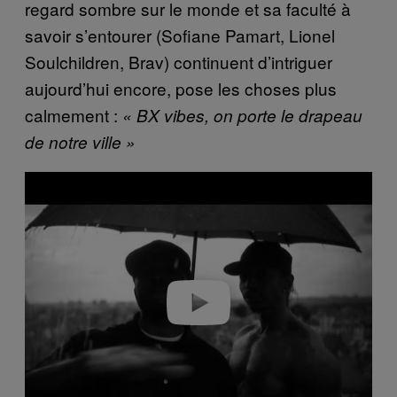
regard sombre sur le monde et sa faculté à
savoir s’entourer (Sofiane Pamart, Lionel
Soulchildren, Brav) continuent d’intriguer
aujourd’hui encore, pose les choses plus
calmement :
« BX vibes, on porte le drapeau
de notre ville »
P
l
a
y
v
i
d
e
o