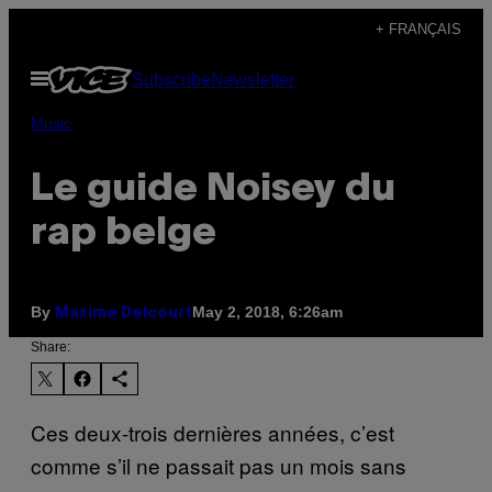
Skip
+ FRANÇAIS
to
Open
Subscribe
Newsletter
content
Menu
Music
Le guide Noisey du
rap belge
By
May 2, 2018, 6:26am
Maxime Delcourt
Share:
Ces deux-trois dernières années, c’est
comme s’il ne passait pas un mois sans