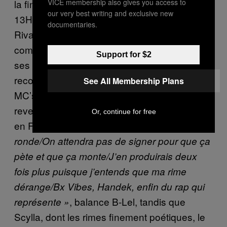
VICE membership also gives you access to
la fin des années 2000 (Convok, B-Lel,
our very best writing and exclusive new
13Hor, Kaz Robio, Sidéral, ZA, Psmaker,
documentaries.
Rival, Gandhi). L’ensemble du territoire
comprend alors qu’il est temps d’être fier de
Support for $2
ses origines, que le succès et la
reconnaissance ne sont pas réservés aux
See All Membership Plans
MC’s hexagonaux et qu’il est possible de
revendiquer un rap différent de celui proposé
Or, continue for free
en France.
« Chez nous la terre n’est pas
ronde/On attendra pas de signer pour que ça
pète et que ça monte/J’en produirais deux
fois plus puisque j’entends que ma rime
dérange/Bx Vibes, Handek, enfin du rap qui
, balance B-Lel, tandis que
représente »
Scylla, dont les rimes finement poétiques, le