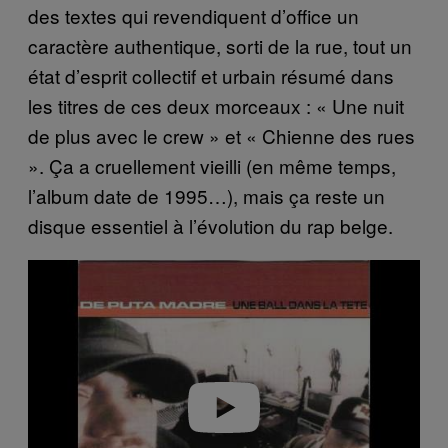
des textes qui revendiquent d’office un
caractère authentique, sorti de la rue, tout un
état d’esprit collectif et urbain résumé dans
les titres de ces deux morceaux : « Une nuit
de plus avec le crew » et « Chienne des rues
». Ça a cruellement vieilli (en même temps,
l’album date de 1995…), mais ça reste un
disque essentiel à l’évolution du rap belge.
P
l
a
y
v
i
d
e
o