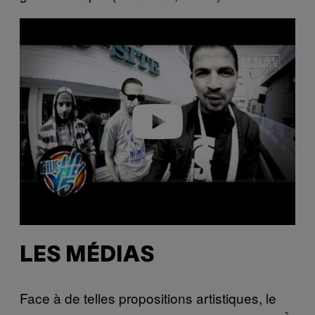
P
l
a
y
v
i
d
e
o
LES MÉDIAS
Face à de telles propositions artistiques, le