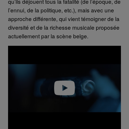
qu’ils déjouent tous la fatalité (de l’époque, de
l’ennui, de la politique, etc.), mais avec une
approche différente, qui vient témoigner de la
diversité et de la richesse musicale proposée
actuellement par la scène belge.
P
l
a
y
v
i
d
e
o