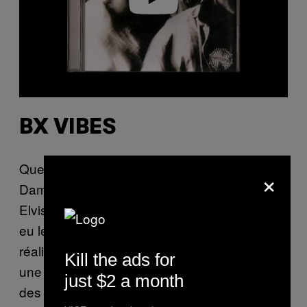
BX VIBES
Quelques années avant « BruxellesVie » de
×
Damso ou « Bruxelles Arrive » de Roméo
Elvis et Caballero, la capitale belge avait déjà
eu le droit à son hymne fédérateur. Deux, en
réalité : « BX Vibes » de Scylla, et son remix,
Kill the ads for
une sorte de posse-cut enregistré avec neuf
just $2 a month
des meilleurs représentants du rap belge de