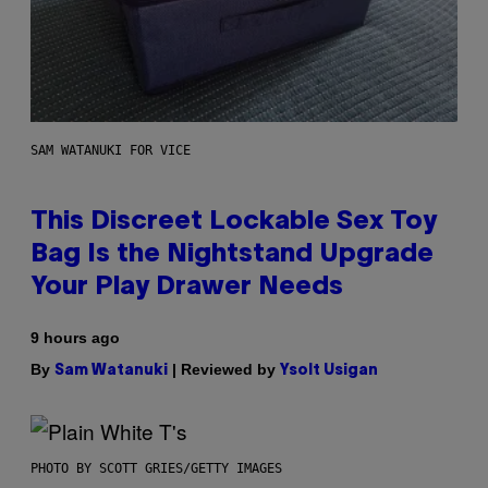
SAM WATANUKI FOR VICE
This Discreet Lockable Sex Toy
Bag Is the Nightstand Upgrade
Your Play Drawer Needs
9 hours ago
By
| Reviewed by
Sam Watanuki
Ysolt Usigan
PHOTO BY SCOTT GRIES/GETTY IMAGES