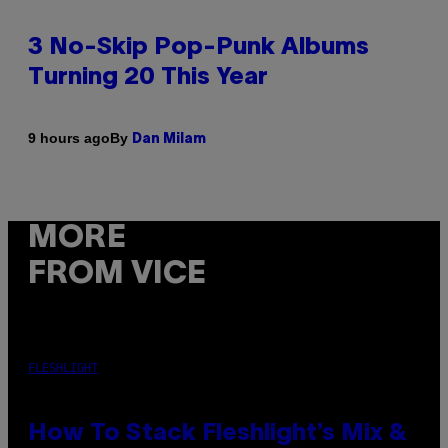
3 No-Skip Pop-Punk Albums
Turning 20 This Year
By
9 hours ago
Dan Milam
MORE
FROM VICE
FLESHLIGHT
How To Stack Fleshlight’s Mix &