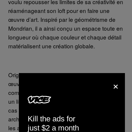
voulu repousser les limites de sa créativité en
réaménageant son loft pour en faire une
œuvre d’art. Inspiré par le géométrisme de
Mondrian, il a ainsi conçu un espace toute en
longueur où chaque couleur et chaque détail
matérialisent une création globale.
Originales et uniques comme le sont les
×
œuvres d’art, ces maisons peuvent se visiter
comme on visite une exposition où devenir
un lieu de vie à part entière. Elles sont en tout
cas bien plus qu’un simple projet
Kill the ads for
architectural. Véritables exercices de style,
just $2 a month
les artistes qui les ont conçus avec