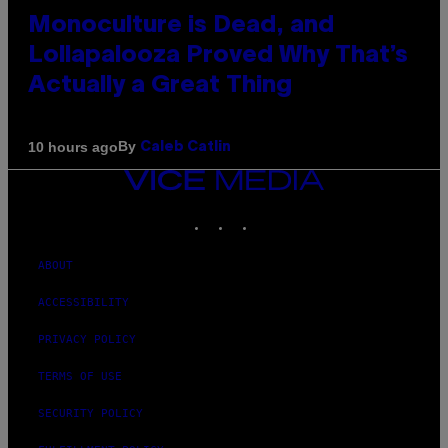
Monoculture is Dead, and
Lollapalooza Proved Why That’s
Actually a Great Thing
By
10 hours ago
Caleb Catlin
VICE
MEDIA
INSTAGRAM
TIKTOK
YOUTUBE
ABOUT
ACCESSIBILITY
PRIVACY POLICY
TERMS OF USE
SECURITY POLICY