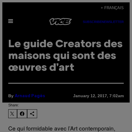
Skip
+ FRANÇAIS
to
Open
content
SUBSCRIBE
NEWSLETTER
Menu
Le guide Creators des
maisons qui sont des
œuvres d’art
By
January 12, 2017, 7:02am
Arnaud Pagès
Share:
Ce qui formidable avec l’Art contemporain,