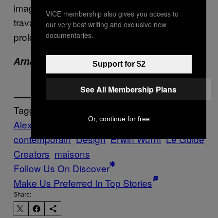
imagination et talent ont voulu ancrer leur
VICE membership also gives you access to
travail dans la vie réelle en donnant un
our very best writing and exclusive new
documentaries.
prolongement inédit à leur œuvre.
Arnaud est sur
Twitter
.
Support for $2
See All Membership Plans
Tagged:
Or, continue for free
Alex Chinneck
architecture
art
contemporain
Design
Erwin Wurm
Le Guide
Creators
maisons
Follow Us On Discover
Make Us Preferred In Top Stories
Share: