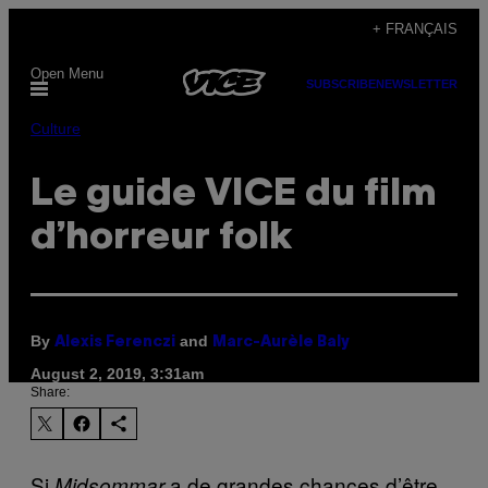
Skip
+ FRANÇAIS
to
Open Menu
content
SUBSCRIBE
NEWSLETTER
Culture
Le guide VICE du film
d’horreur folk
By
and
Alexis Ferenczi
Marc-Aurèle Baly
August 2, 2019, 3:31am
Share:
Si
a de grandes chances d’être
Midsommar