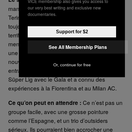
VICE membership also gives you access to
mandat à la tête de l’équipe nationale. Fatih
our very best writing and exclusive new
documentaries.
Terim, 60 ans, est un manager à l’ancienne
toujours bien fringué et avec une gueule
Support for $2
terrifiante. De l’école Galatasaray, il a d’abord
mené l’équipe nationale de 1993 à 1996, puis
See All Membership Plans
une autre fois entre 2005 et 2009. Il est de
nouveau en poste depuis 2013. Comme
Or, continue for free
entraîneur de club, il a gagné six titres de
Süper Lig avec le Gala et a connu des
expériences à la Fiorentina et au Milan AC.
Ce n’est pas un
Ce qu’on peut en attendre :
groupe facile, avec une grosse pointure
comme l’Espagne, et un trio d’outsiders
sérieux. Ils pourraient bien accrocher une