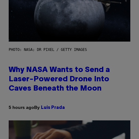
PHOTO: NASA; DR PIXEL / GETTY IMAGES
Why NASA Wants to Send a
Laser-Powered Drone Into
Caves Beneath the Moon
By
5 hours ago
Luis Prada