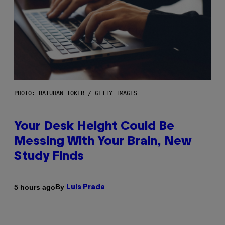
PHOTO: BATUHAN TOKER / GETTY IMAGES
Your Desk Height Could Be
Messing With Your Brain, New
Study Finds
By
5 hours ago
Luis Prada