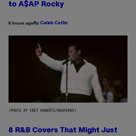
to A$AP Rocky
By
6 hours ago
Caleb Catlin
(PHOTO BY EBET ROBERTS/REDFERNS)
8 R&B Covers That Might Just