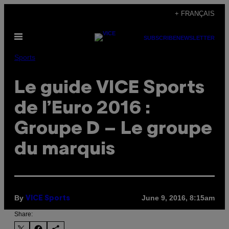
Skip
+ FRANÇAIS
to
Open
content
SUBSCRIBE
NEWSLETTER
Menu
Sports
Le guide VICE Sports
de l’Euro 2016 :
Groupe D – Le groupe
du marquis
By
June 9, 2016, 8:15am
VICE Sports
Share: