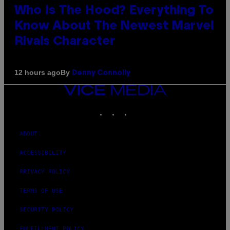
Who Is The Hood? Everything To
Know About The Newest Marvel
Rivals Character
By
12 hours ago
Denny Connolly
VICE
MEDIA
INSTAGRAM
TIKTOK
YOUTUBE
ABOUT
ACCESSIBILITY
PRIVACY POLICY
TERMS OF USE
SECURITY POLICY
FULFILLMENT POLICY