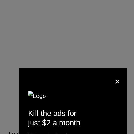
×
Kill the ads for
// EPA Images/Christian Bruna
just $2 a month
C’est son troisième
Le sélectionneur :