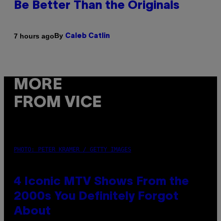
Be Better Than the Originals
By
7 hours ago
Caleb Catlin
MORE
FROM VICE
PHOTO: PETER KRAMER / GETTY IMAGES
4 Iconic MTV Shows From the
2000s You Definitely Forgot
About