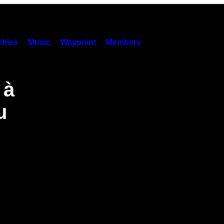
hies
Music
Waypoint
Members
 à
u