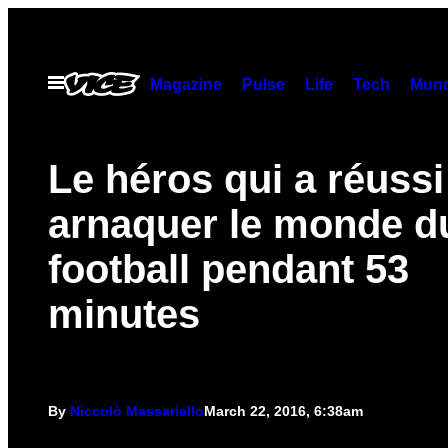
Skip
to
content
Open
Magazine
Pulse
Life
Tech
Munc
Menu
Le héros qui a réussi
arnaquer le monde d
football pendant 53
minutes
By
Niccolò Massariello
March 22, 2016, 6:38am