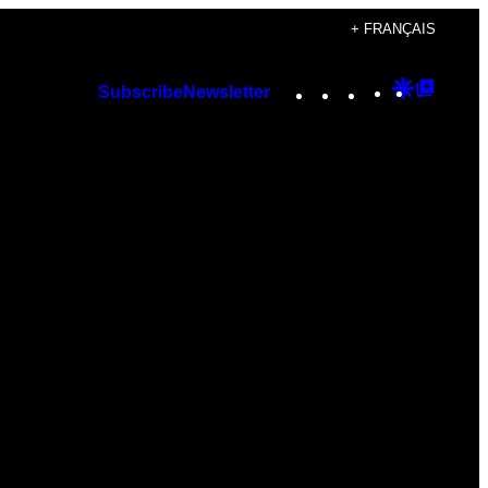
+ FRANÇAIS
Instagram
TikTok
YouTube
Google
Googl
Subscribe
Newsletter
Discover
Top
Posts