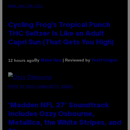
MAHA HAQ FOR VICE
Cycling Frog’s Tropical Punch
THC Seltzer Is Like an Adult
Capri Sun (That Gets You High)
By
| Reviewed by
12 hours ago
Maha Haq
Ysolt Usigan
PHOTO BY NICK LAHAM/GETTY IMAGES
‘Madden NFL 27’ Soundtrack
Includes Ozzy Osbourne,
Metallica, the White Stripes, and