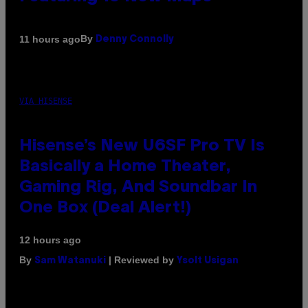
By
11 hours ago
Denny Connolly
VIA HISENSE
Hisense’s New U6SF Pro TV Is
Basically a Home Theater,
Gaming Rig, And Soundbar In
One Box (Deal Alert!)
12 hours ago
By
| Reviewed by
Sam Watanuki
Ysolt Usigan