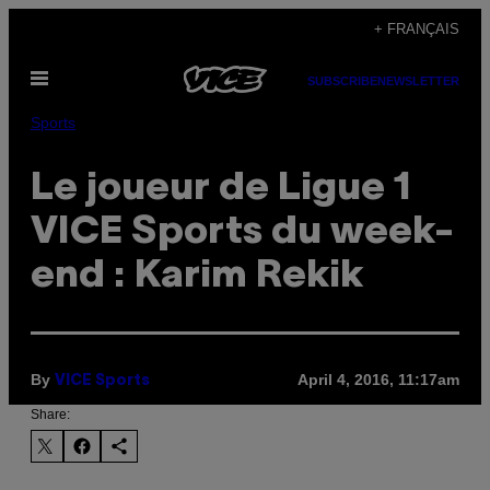
Skip
+ FRANÇAIS
to
Open
content
SUBSCRIBE
NEWSLETTER
Menu
Sports
​Le joueur de Ligue 1
VICE Sports du week-
end : Karim Rekik
By
April 4, 2016, 11:17am
VICE Sports
Share: