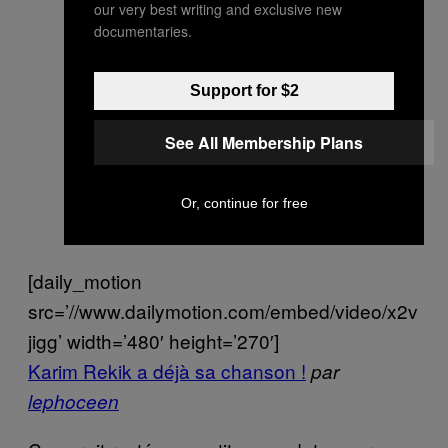
our very best writing and exclusive new
documentaries.
Support for $2
See All Membership Plans
Or, continue for free
[daily_motion
src=’//www.dailymotion.com/embed/video/x2v
jigg’ width=’480′ height=’270′]
Karim Rekik a déjà sa chanson !
par
lephoceen