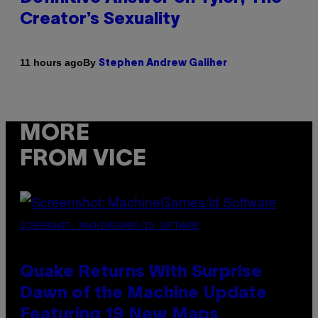
Creator’s Sexuality
By
11 hours ago
Stephen Andrew Galiher
MORE
FROM VICE
SCREENSHOT: MACHINEGAMES/ID SOFTWARE
Quake Returns With Surprise
Dawn of the Machine Update
Featuring 19 New Maps