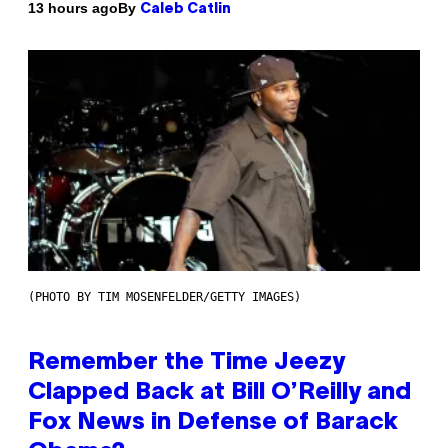
By
13 hours ago
Caleb Catlin
(PHOTO BY TIM MOSENFELDER/GETTY IMAGES)
Remember the Time Jeezy
Clapped Back at Bill O’Reilly and
Fox News in Defense of Barack