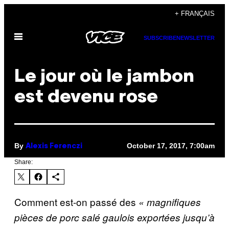
Skip
+ FRANÇAIS
to
Open
content
SUBSCRIBE
NEWSLETTER
Menu
Le jour où le jambon
est devenu rose
By
October 17, 2017, 7:00am
Alexis Ferenczi
Share:
Comment est-on passé des
« magnifiques
pièces de porc salé gaulois exportées jusqu’à