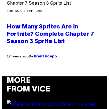
SCREENSHOT: EPIC GAMES
How Many Sprites Are in
Fortnite? Complete Chapter 7
Season 3 Sprite List
By
17 hours ago
Brent Koepp
MORE
FROM VICE