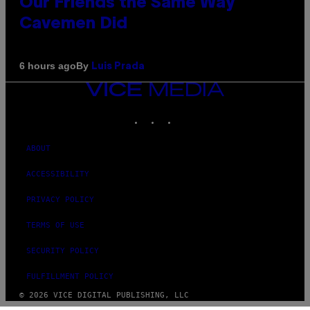
Our Friends the Same Way
Cavemen Did
By
6 hours ago
Luis Prada
VICE
MEDIA
INSTAGRAM
TIKTOK
YOUTUBE
ABOUT
ACCESSIBILITY
PRIVACY POLICY
TERMS OF USE
SECURITY POLICY
FULFILLMENT POLICY
© 2026 VICE DIGITAL PUBLISHING, LLC