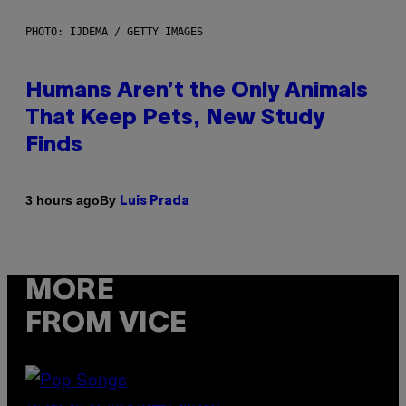
PHOTO: IJDEMA / GETTY IMAGES
Humans Aren’t the Only Animals
That Keep Pets, New Study
Finds
By
3 hours ago
Luis Prada
MORE
FROM VICE