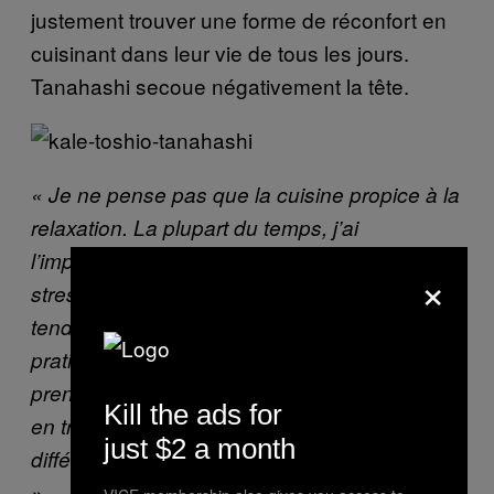
justement trouver une forme de réconfort en
cuisinant dans leur vie de tous les jours.
Tanahashi secoue négativement la tête.
« Je ne pense pas que la cuisine propice à la
relaxation. La plupart du temps, j’ai
l’impression qu’elle est plutôt un lieu agité et
×
, précise-t-il.
stressant »
« Les gens ont
tendance à vouloir rendre la cuisine plus
pratique et rapide. Ils n’ont pas le temps de
prendre le recul et d’observer ce qu’ils sont
Kill the ads for
en train de faire comme je le fais. C’est la
just $2 a month
différence entre la cuisine shojin et les autres.
»