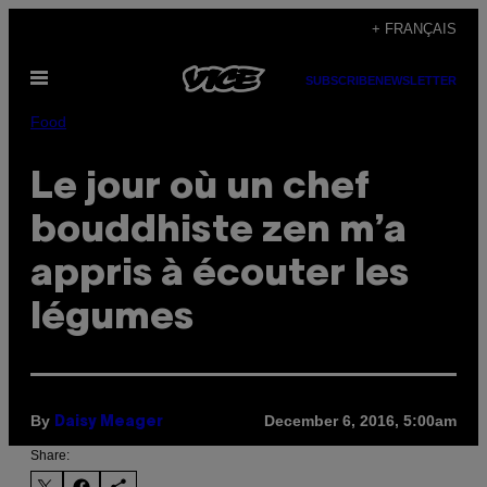
Skip
+ FRANÇAIS
to
Open
content
SUBSCRIBE
NEWSLETTER
Menu
Food
Le jour où un chef
bouddhiste zen m’a
appris à écouter les
légumes
By
December 6, 2016, 5:00am
Daisy Meager
Share: