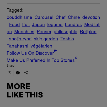
Tagged:
bouddhisme
Carousel
Chef
Chine
devotion
Food
fruit
Japon
legume
Londres
Meditati
on
Munchies
Penser
philosophie
Religion
shojin-ryori
skip garden
Toshio
Tanahashi
végétarien
Follow Us On Discover
Make Us Preferred In Top Stories
Share:
MORE
LIKE THIS