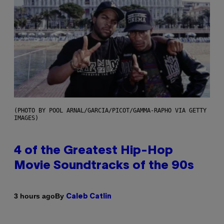
(PHOTO BY POOL ARNAL/GARCIA/PICOT/GAMMA-RAPHO VIA GETTY
IMAGES)
4 of the Greatest Hip-Hop
Movie Soundtracks of the 90s
By
3 hours ago
Caleb Catlin