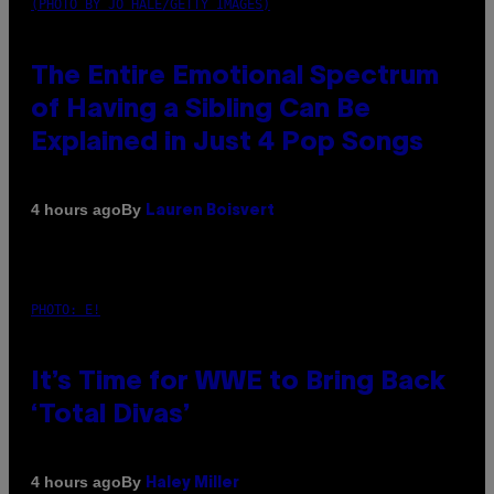
(PHOTO BY JO HALE/GETTY IMAGES)
The Entire Emotional Spectrum
of Having a Sibling Can Be
Explained in Just 4 Pop Songs
By
4 hours ago
Lauren Boisvert
PHOTO: E!
It’s Time for WWE to Bring Back
‘Total Divas’
By
4 hours ago
Haley Miller