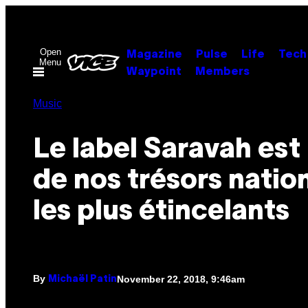
Skip
to
content
Open
Magazine
Pulse
Life
Tech
Menu
Waypoint
Members
Music
Le label Saravah est 
de nos trésors natio
les plus étincelants
By
November 22, 2018, 9:46am
Michaël Patin