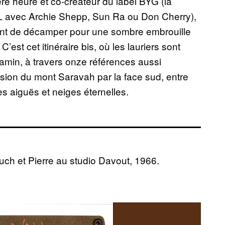
re heure et co-créateur du label BYG (la
L avec Archie Shepp, Sun Ra ou Don Cherry),
avant de décamper pour une sombre embrouille
’est cet itinéraire bis, où les lauriers sont
jamin, à travers onze références aussi
ion du mont Saravah par la face sud, entre
es aiguës et neiges éternelles.
uch et Pierre au studio Davout, 1966.