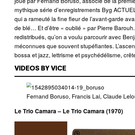
joué par Fernand Boruso, associé de la premiè
mythique série d’enregistrements Byg ACTUE
qui a rameuté la fine fleur de l’avant-garde 
de blé… Et d’être « oublié » par Pierre Barouh. C
redistribués, qu’on a voulu parcourir avec Ben
méconnues que souvent stupéfiantes. L’ascens
bossa et jazz, lettrisme et psychédélisme, crêt
VIDEOS BY VICE
Fernand Boruso, Francis Lai, Claude Lelo
Le Trio Camara ‎– Le Trio Camara (1970)