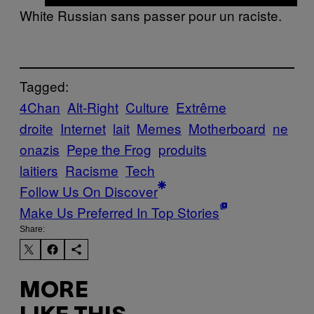
White Russian sans passer pour un raciste.
Tagged:
4Chan
Alt-Right
Culture
Extrême
droite
Internet
lait
Memes
Motherboard
ne
onazis
Pepe the Frog
produits
laitiers
Racisme
Tech
Follow Us On Discover
Make Us Preferred In Top Stories
Share:
MORE