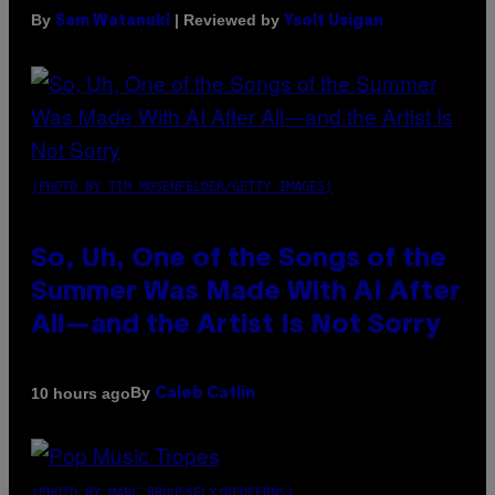
By
| Reviewed by
Sam Watanuki
Ysolt Usigan
(PHOTO BY TIM MOSENFELDER/GETTY IMAGES)
So, Uh, One of the Songs of the
Summer Was Made With AI After
All—and the Artist Is Not Sorry
By
10 hours ago
Caleb Catlin
(PHOTO BY MARC BROUSSELY/REDFERNS)