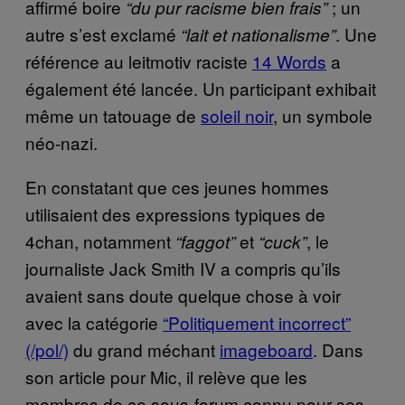
affirmé boire
; un
“du pur racisme bien frais”
autre s’est exclamé
. Une
“lait et nationalisme”
référence au leitmotiv raciste
14 Words
a
également été lancée. Un participant exhibait
même un tatouage de
soleil noir
, un symbole
néo-nazi.
En constatant que ces jeunes hommes
utilisaient des expressions typiques de
4chan, notamment
et
, le
“faggot”
“cuck”
journaliste Jack Smith IV a compris qu’ils
avaient sans doute quelque chose à voir
avec la catégorie
“Politiquement incorrect”
(/pol/)
du grand méchant
imageboard
. Dans
son article pour Mic, il relève que les
membres de ce sous-forum connu pour ses