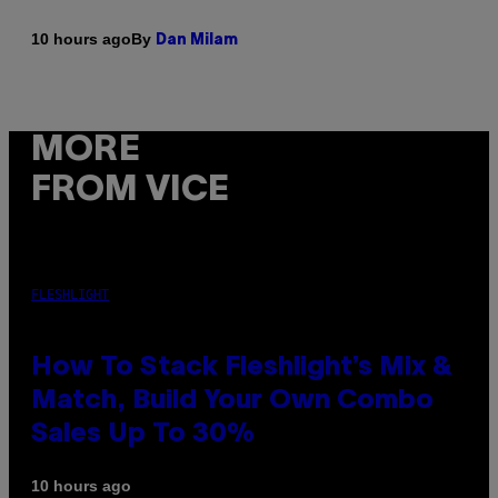
By
10 hours ago
Dan Milam
MORE
FROM VICE
FLESHLIGHT
How To Stack Fleshlight’s Mix &
Match, Build Your Own Combo
Sales Up To 30%
10 hours ago