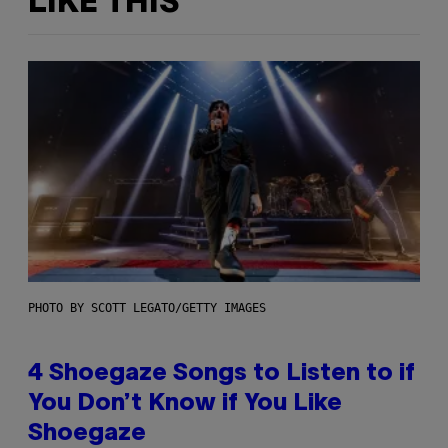
LIKE THIS
PHOTO BY SCOTT LEGATO/GETTY IMAGES
4 Shoegaze Songs to Listen to if
You Don’t Know if You Like
Shoegaze