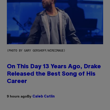
(PHOTO BY GARY GERSHOFF/WIREIMAGE)
On This Day 13 Years Ago, Drake
Released the Best Song of His
Career
By
9 hours ago
Caleb Catlin