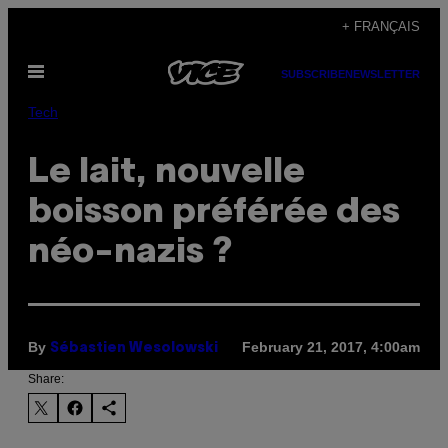
Skip
+ FRANÇAIS
to
Open
content
SUBSCRIBE
NEWSLETTER
Menu
Tech
Le lait, nouvelle
boisson préférée des
néo-nazis ?
By
February 21, 2017, 4:00am
Sébastien Wesolowski
Share: