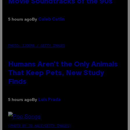
Movie Soundtracks of the 90s
By
5 hours ago
Caleb Catlin
PHOTO: IJDEMA / GETTY IMAGES
Humans Aren’t the Only Animals
That Keep Pets, New Study
Finds
By
5 hours ago
Luis Prada
(PHOTO BY JO HALE/GETTY IMAGES)