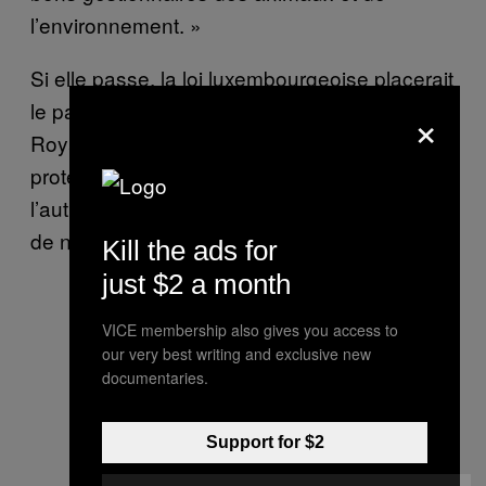
l’environnement. »
Si elle passe, la loi luxembourgeoise placerait
le pays aux côtés de l’Allemagne et le
×
Royaume-Uni, les pays parmi les plus
protecteurs des animaux explique Block. De
l’autre côté du spectre, on trouve la Chine et
de nombreux pays du continent africain.
Kill the ads for
just $2 a month
VICE membership also gives you access to
our very best writing and exclusive new
documentaries.
Support for $2