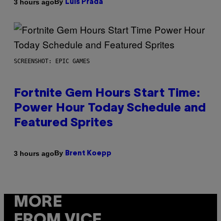
By
3 hours ago
Luis Prada
SCREENSHOT: EPIC GAMES
Fortnite Gem Hours Start Time:
Power Hour Today Schedule and
Featured Sprites
By
3 hours ago
Brent Koepp
MORE
FROM VICE