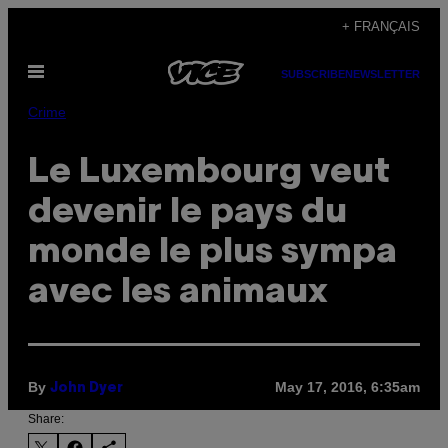
Skip
+ FRANÇAIS
to
Open
content
SUBSCRIBE
NEWSLETTER
Menu
Crime
Le Luxembourg veut
devenir le pays du
monde le plus sympa
avec les animaux
By
May 17, 2016, 6:35am
John Dyer
Share: