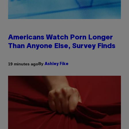
Americans Watch Porn Longer
Than Anyone Else, Survey Finds
By
19 minutes ago
Ashley Fike