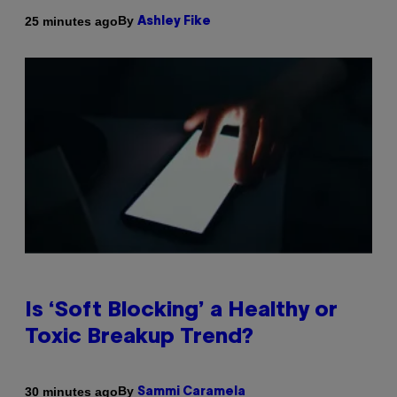
By
25 minutes ago
Ashley Fike
Is ‘Soft Blocking’ a Healthy or
Toxic Breakup Trend?
By
30 minutes ago
Sammi Caramela