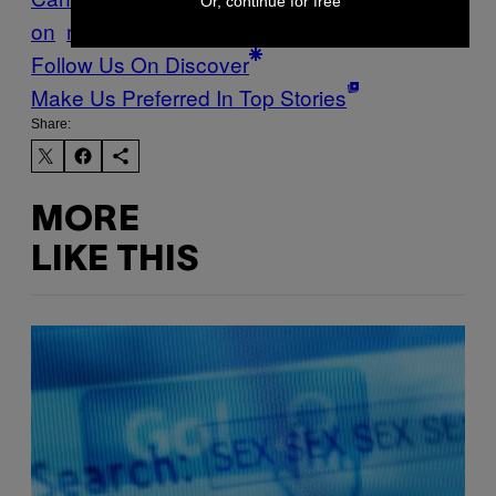
Or, continue for free
on
marche
statistique canada
vin
Follow Us On Discover
Make Us Preferred In Top Stories
Share:
MORE
LIKE THIS