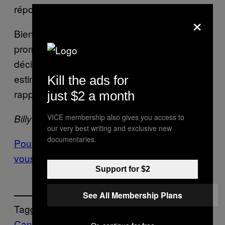
répondre à la demande ».
×
Bien que l’objectif principal de la légalisation
promise par le gouvernement Trudeau soit de
décimer le marché illicite, le gouvernement
estime que la vente de cannabis récréatif
Kill the ads for
rapportera 400 millions à l’État par année.
just $2 a month
VICE membership also gives you access to
Billy Eff est sur internet
ici
et
là
.
our very best writing and exclusive new
documentaries.
Pour plus d’articles comme celui-ci, inscrivez-
vous à notre infolettre.
Support for $2
See All Membership Plans
Tagged:
Cannabis
consommateurs
drogue
legalisati