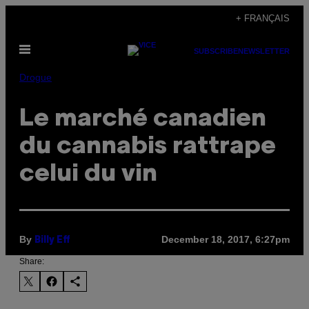
Skip
+ FRANÇAIS
to
Open
content
SUBSCRIBE
NEWSLETTER
Menu
Drogue
Le marché canadien
du cannabis rattrape
celui du vin
By
December 18, 2017, 6:27pm
Billy Eff
Share: