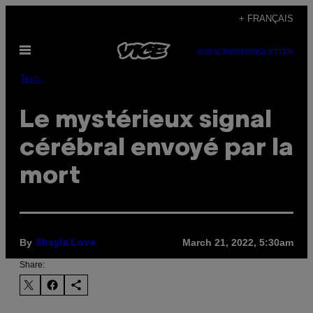
Skip
+ FRANÇAIS
to
Open
content
SUBSCRIBE
NEWSLETTER
Menu
Tech
Le mystérieux signal
cérébral envoyé par la
mort
By
March 21, 2022, 5:30am
Shayla Love
Share: