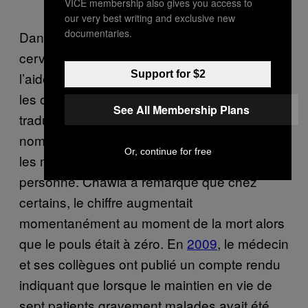
VICE membership also gives you access to
our very best writing and exclusive new
documentaries.
Dans l’unité de soins intensifs (USI), le
cerveau des patients est parfois mesuré à
Support for $2
l’aide de moniteurs EEG. Ceux-ci enregistrent
les ondes de l’avant de la tête et les
See All Membership Plans
traduisent de manière algorithmique en un
nombre compris entre 0 et 100 afin d’informer
Or, continue for free
les médecins du niveau d’éveil de la
personne. Chawla a remarqué que chez
certains, le chiffre augmentait
momentanément au moment de la mort alors
que le pouls était à zéro. En
2009
, le médecin
et ses collègues ont publié un compte rendu
indiquant que lorsque le maintien en vie de
sept patients gravement malades avait été